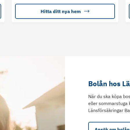
Hitta ditt nya hem
Bolån hos L
När du ska köpa bos
eller sommarstuga 
Länsförsäkringar Ba
Ansök om bolån