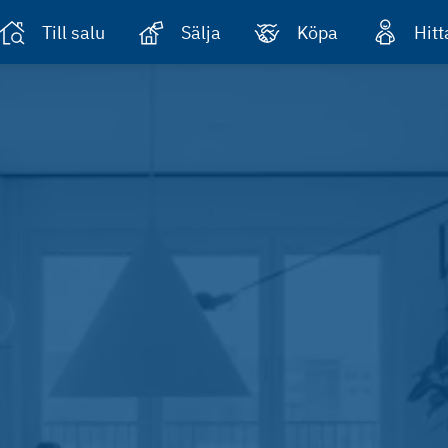
Till salu
Sälja
Köpa
Hit