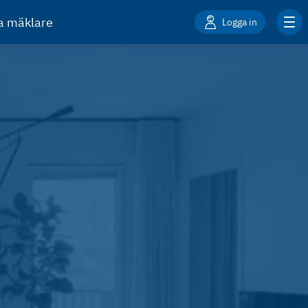
ta mäklare
Logga in