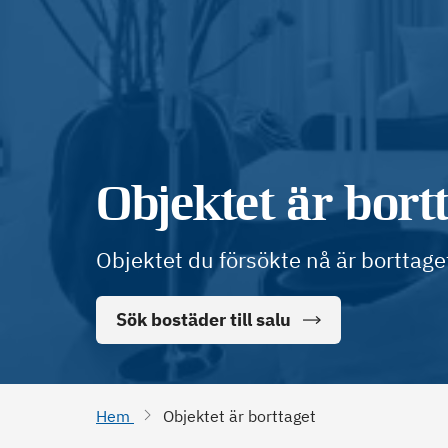
Objektet är bort
Objektet du försökte nå är borttage
Sök bostäder till salu
Hem
Objektet är borttaget