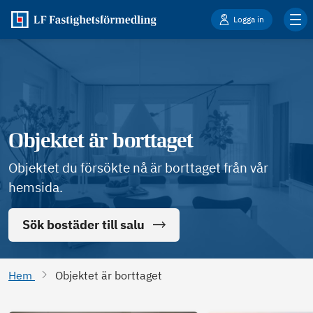
Logga in
Objektet är borttaget
Objektet du försökte nå är borttaget från vår
hemsida.
Sök bostäder till salu
Hem
Objektet är borttaget