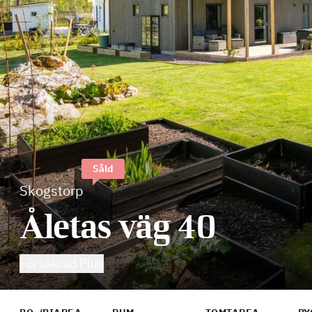
Såld
Skogstorp
Åletas väg 40
Försäkrad Plus