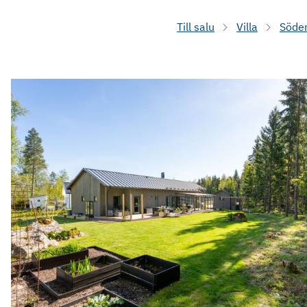
Till salu
Villa
Söde