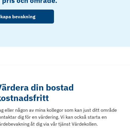
, pris och område.
kapa bevakning
Värdera din bostad
kostnadsfritt
ag eller någon av mina kollegor som kan just ditt område
ontaktar dig för en värdering. Vi kan också starta en
ärdebevakning åt dig via vår tjänst Värdekollen.