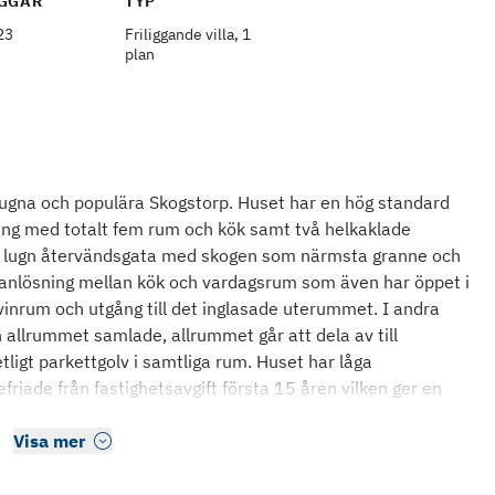
GGÅR
TYP
23
Friliggande villa, 1
plan
lugna och populära Skogstorp. Huset har en hög standard
ning med totalt fem rum och kök samt två helkaklade
en lugn återvändsgata med skogen som närmsta granne och
lanlösning mellan kök och vardagsrum som även har öppet i
inrum och utgång till det inglasade uterummet. I andra
 allrummet samlade, allrummet går att dela av till
ligt parkettgolv i samtliga rum. Huset har låga
friade från fastighetsavgift första 15 åren vilken ger en
Visa mer