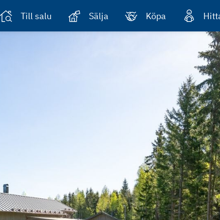
Till salu
Sälja
Köpa
Hit