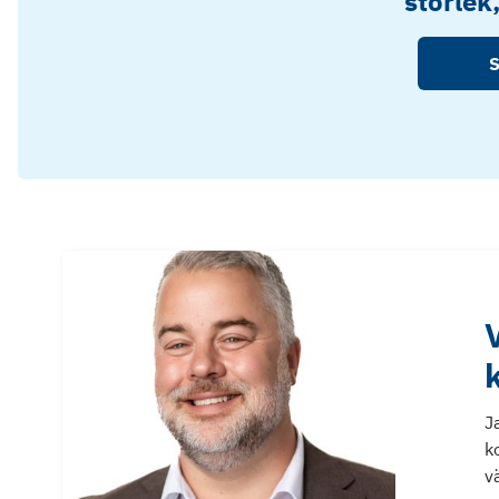
storlek
S
J
k
v