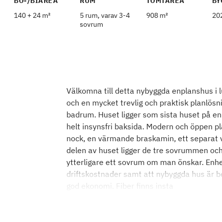
BO-/BIAREA
RUM
TOMTAREA
BY
140 + 24 m²
5 rum, varav 3-4
908 m²
20
sovrum
Välkomna till detta nybyggda enplanshus i 
och en mycket trevlig och praktisk planlös
badrum. Huset ligger som sista huset på 
helt insynsfri baksida. Modern och öppen p
nock, en värmande braskamin, ett separat v
delen av huset ligger de tre sovrummen och
ytterligare ett sovrum om man önskar. Enhet
driftskostnader samt att nybyggda hus är be
god ekonomi. Fiber finns insta