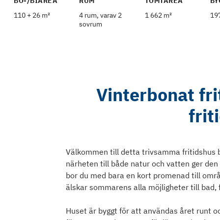
BO-/BIAREA
RUM
TOMTAREA
BY
110 + 26 m²
4 rum, varav 2
1 662 m²
19
sovrum
Vinterbonat fri
fri
Välkommen till detta trivsamma fritidshus b
närheten till både natur och vatten ger den
bor du med bara en kort promenad till områd
älskar sommarens alla möjligheter till bad, f
Huset är byggt för att användas året runt o