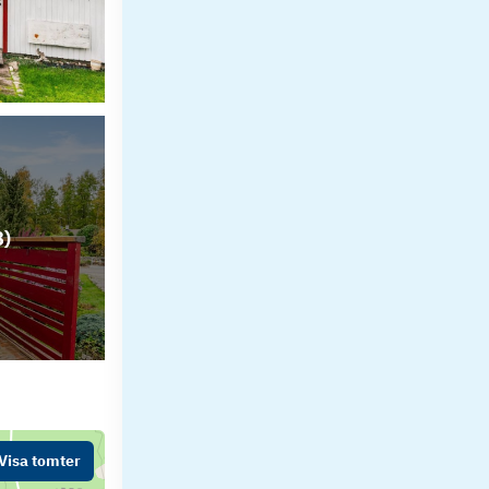
8
)
Visa tomter