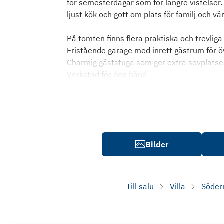
för semesterdagar som för längre vistelser
ljust kök och gott om plats för familj och vä
På tomten finns flera praktiska och trevlig
Fristående garage med inrett gästrum för 
Charmig gäststuga som ger extra sovplatse
Verkstad för den händ
Bilder
Till salu
Villa
Söder