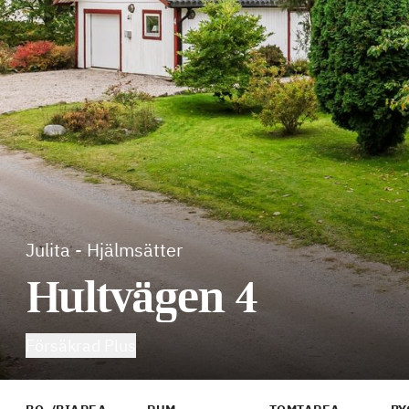
Julita
-
Hjälmsätter
Hultvägen 4
Försäkrad Plus