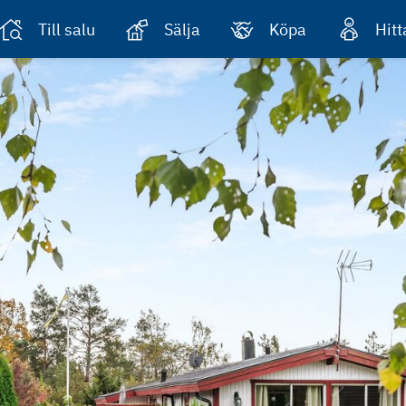
Till salu
Sälja
Köpa
Hit