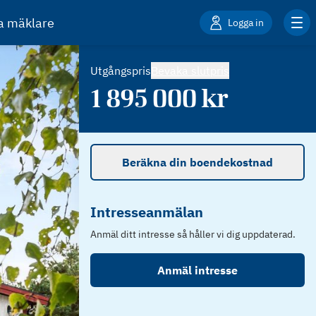
ta mäklare
Logga in
Utgångspris
Bevaka slutpris
1 895 000
kr
Beräkna din boendekostnad
Intresseanmälan
Anmäl ditt intresse så håller vi dig uppdaterad.
Anmäl intresse