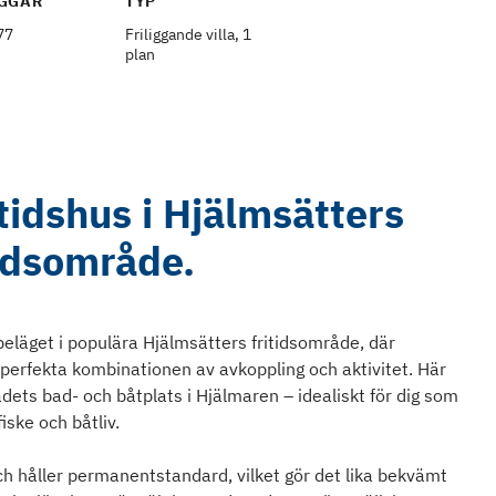
GGÅR
TYP
77
Friliggande villa, 1
plan
tidshus i Hjälmsätters
tidsområde.
eläget i populära Hjälmsätters fritidsområde, där
 perfekta kombinationen av avkoppling och aktivitet. Här
ets bad- och båtplats i Hjälmaren – idealiskt för dig som
iske och båtliv.
ch håller permanentstandard, vilket gör det lika bekvämt