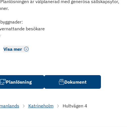
. Planlösningen är välplanerad med generösa sällskapsytor,
nner.
a byggnader:
övernattande besökare
r
Visa mer
Planlösning
Dokument
manlands
Katrineholm
Hultvägen 4