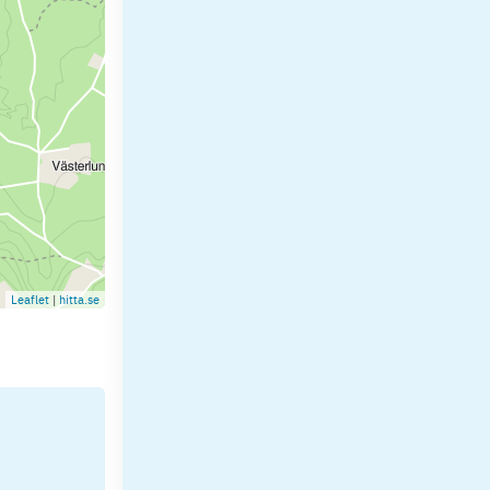
Leaflet
|
hitta.se