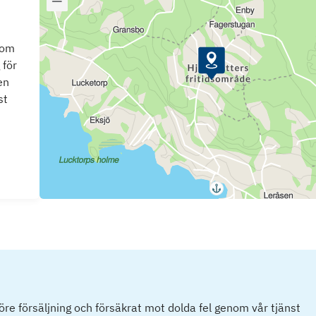
som
 för
en
st
före försäljning och försäkrat mot dolda fel genom vår tjänst