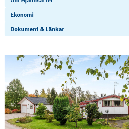
Om Hjälmsätter
Ekonomi
Dokument & Länkar
Hultvägen 4 Julita ED
Objektsbeskrivning