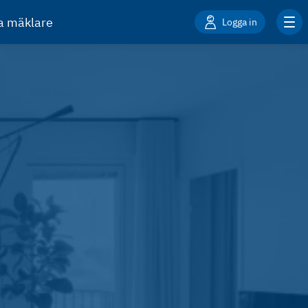
ta mäklare
Logga in