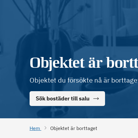
Objektet är bort
Objektet du försökte nå är borttage
Sök bostäder till salu
Hem
Objektet är borttaget