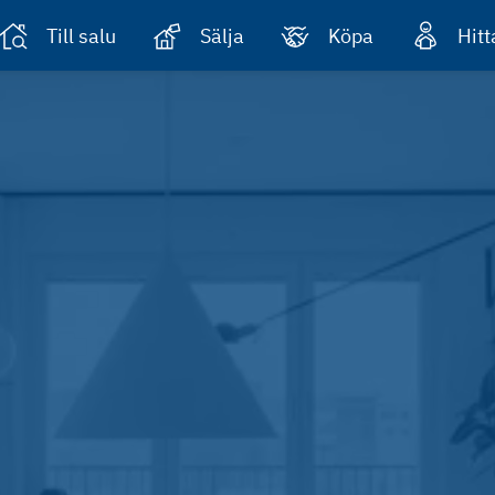
Till salu
Sälja
Köpa
Hit