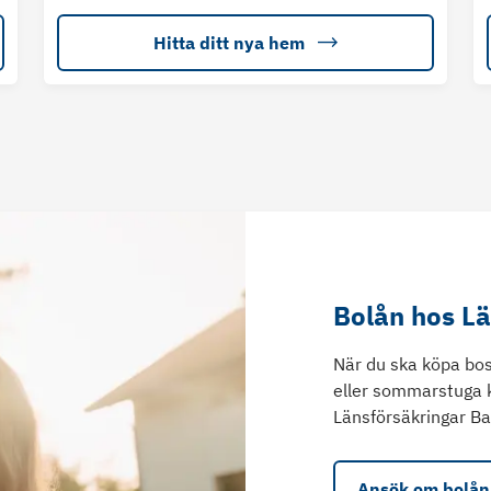
Hitta ditt nya hem
Bolån hos L
När du ska köpa bos
eller sommarstuga 
Länsförsäkringar Ba
Ansök om bolån