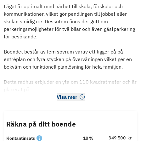
Läget är optimalt med närhet till skola, förskolor och
kommunikationer, vilket gör pendlingen till jobbet eller
skolan smidigare. Dessutom finns det gott om
parkeringsmöjligheter för två bilar och även gästparkering
för besökande.
Boendet består av fem sovrum varav ett ligger på på
entréplan och fyra stycken på övervåningen vilket ger en
bekväm och funktionell planlösning för hela familjen.
Detta radhus erbjuder en yta om 110 kvadratmeter och är
placerat på
Visa mer
Räkna på ditt boende
kr
Kontantinsats
10 %