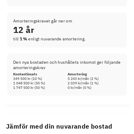
Amorteringskravet går ner om
12 år
till
1 %
enligt nuvarande amortering.
Den nya bostaden och hushållets inkomst ger följande
amorteringskrav
Kontantinsats
Amortering
349 500 kr
(
10
%)
5 243 kr
/mån (
2
%)
1 048 500 kr
(
30
%)
2 039 kr
/mån (
1
%)
1 747 500 kr
(
50
%)
0 kr
/mån (
0
%)
Jämför med din nuvarande bostad