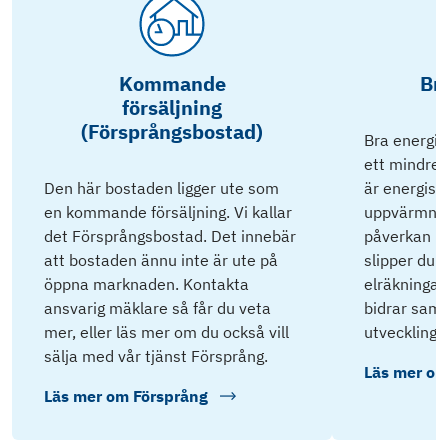
Kommande
Br
försäljning
(Försprångsbostad)
Bra energik
ett mindre 
Den här bostaden ligger ute som
är energisnå
en kommande försäljning. Vi kallar
uppvärmnin
det Försprångsbostad. Det innebär
påverkan på
att bostaden ännu inte är ute på
slipper du 
öppna marknaden. Kontakta
elräkningar 
ansvarig mäklare så får du veta
bidrar samti
mer, eller läs mer om du också vill
utveckling.
sälja med vår tjänst Försprång.
Läs mer o
Läs mer om
Försprång