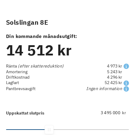
Solslingan 8E
Din kommande månadsutgift:
14 512 kr
Ränta
(efter skattereduktion)
4 973 kr
Amortering
5 243 kr
Driftkostnad
4 296 kr
Lagfart
52 425 kr
Pantbrevsavgift
Ingen information
kr
Uppskattat slutpris