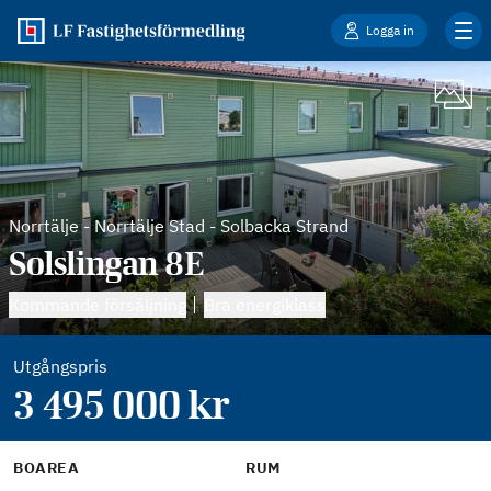
Logga in
Norrtälje
-
Norrtälje Stad - Solbacka Strand
Solslingan 8E
Kommande försäljning
Bra energiklass
Utgångspris
3 495 000
kr
BOAREA
RUM