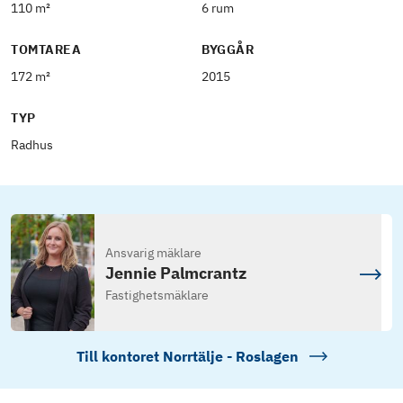
110 m²
6 rum
TOMTAREA
BYGGÅR
172 m²
2015
TYP
Radhus
Ansvarig mäklare
Jennie Palmcrantz
Fastighetsmäklare
Till kontoret
Norrtälje - Roslagen