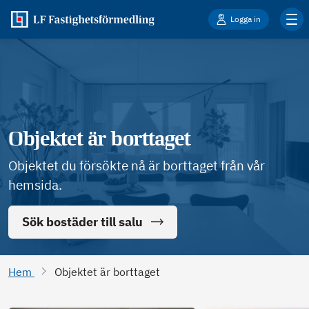
Logga in
Objektet är borttaget
Objektet du försökte nå är borttaget från vår
hemsida.
Sök bostäder till salu
Hem
Objektet är borttaget