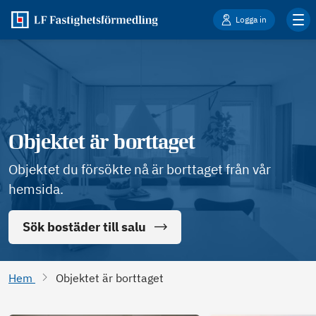
Logga in
Objektet är borttaget
Objektet du försökte nå är borttaget från vår
hemsida.
Sök bostäder till salu
Hem
Objektet är borttaget