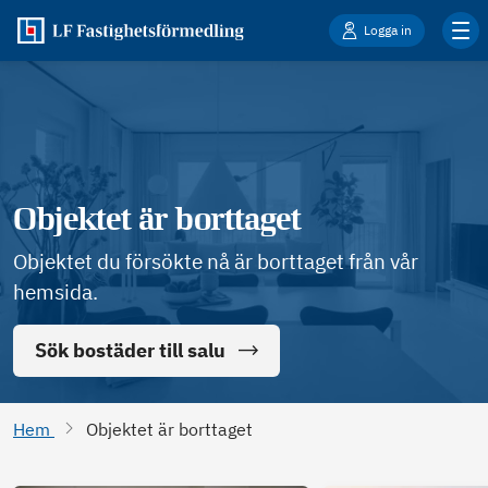
Logga in
Objektet är borttaget
Objektet du försökte nå är borttaget från vår
hemsida.
Sök bostäder till salu
Hem
Objektet är borttaget