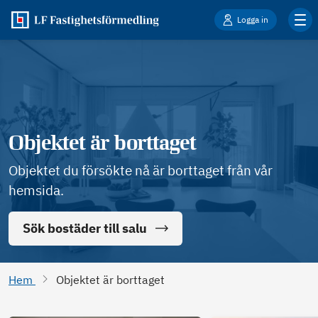
Logga in
Objektet är borttaget
Objektet du försökte nå är borttaget från vår
hemsida.
Sök bostäder till salu
Hem
Objektet är borttaget