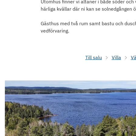
Utomhus finner vi altaner i både söder och
härliga kvällar där ni kan se solnedgången ö
Gästhus med två rum samt bastu och dusch
vedförvaring.
Till salu
Villa
Vä