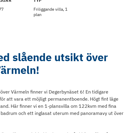
GGÅR
TYP
77
Friliggande villa, 1
plan
ed slående utsikt över
ärmeln!
t över Värmeln finner vi Degerbynäset 6! En tidigare
r att vara ett möjligt permanentboende. Högt fint läge
and. Här finner vi en 1-plansvilla om 122kvm med fina
t badrum och ett inglasat uterum med panoramavy ut över