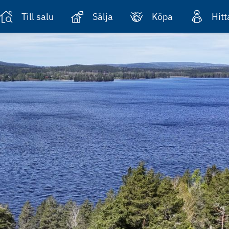
Till salu
Sälja
Köpa
Hit