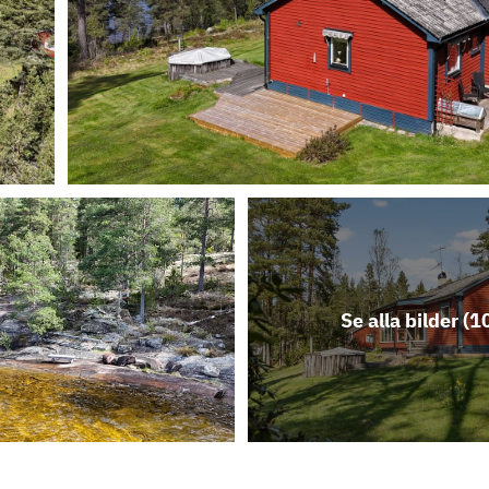
Se alla bilder (
1