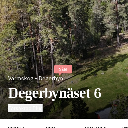
Såld
Värmskog
-
Degerbyn
Degerbynäset 6
Försäkrad Plus