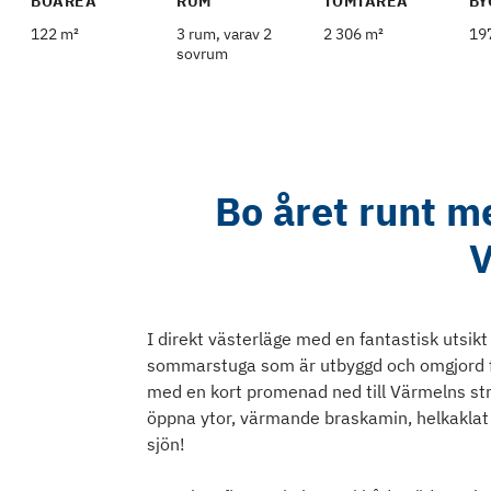
BOAREA
RUM
TOMTAREA
BY
122 m²
3 rum, varav 2
2 306 m²
19
sovrum
Bo året runt m
V
I direkt västerläge med en fantastisk utsik
sommarstuga som är utbyggd och omgjord fö
med en kort promenad ned till Värmelns str
öppna ytor, värmande braskamin, helkakla
sjön!