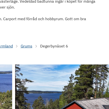
 västerläge. Vedeldad badtunna ingår i köpet för många
ver sjön.
. Carport med förråd och hobbyrum. Gott om bra
rmland
Grums
Degerbynäset 6