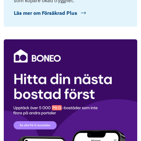
som köpare ökad trygghet.
Läs mer om
Försäkrad Plus