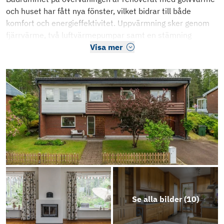
och huset har fått nya fönster, vilket bidrar till både
komfort och energieffektivitet. Uppvärmning sker genom
fjärrvärme, två luftvärmepumpar samt en stämning
Visa mer
Se alla bilder (
10
)