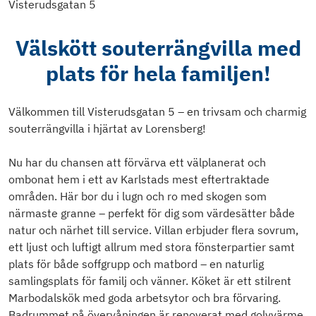
Visterudsgatan 5
Välskött souterrängvilla med
plats för hela familjen!
Välkommen till Visterudsgatan 5 – en trivsam och charmig
souterrängvilla i hjärtat av Lorensberg!
Nu har du chansen att förvärva ett välplanerat och
ombonat hem i ett av Karlstads mest eftertraktade
områden. Här bor du i lugn och ro med skogen som
närmaste granne – perfekt för dig som värdesätter både
natur och närhet till service. Villan erbjuder flera sovrum,
ett ljust och luftigt allrum med stora fönsterpartier samt
plats för både soffgrupp och matbord – en naturlig
samlingsplats för familj och vänner. Köket är ett stilrent
Marbodalskök med goda arbetsytor och bra förvaring.
Badrummet på övervåningen är renoverat med golvvärme