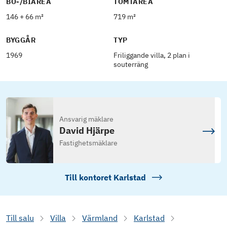
BO-/BIAREA
TOMTAREA
146 + 66 m²
719 m²
BYGGÅR
TYP
1969
Friliggande villa, 2 plan i
souterräng
Ansvarig mäklare
David Hjärpe
Fastighetsmäklare
Till kontoret
Karlstad
Till salu
Villa
Värmland
Karlstad