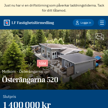
Just nu har vi en driftstörning som påverkar laddningstiderna. Tack
för ditt tålamod.
Logga in
Såld
Molkom
-
Österängarna
Österängarna 520
Slutpris
1 400 000 kr