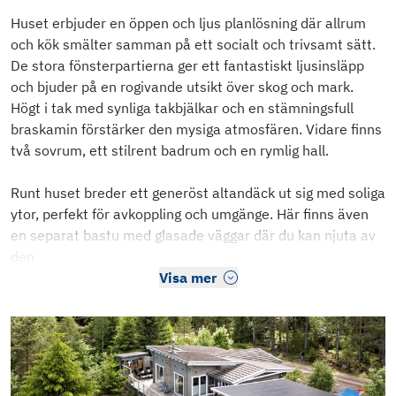
Huset erbjuder en öppen och ljus planlösning där allrum
och kök smälter samman på ett socialt och trivsamt sätt.
De stora fönsterpartierna ger ett fantastiskt ljusinsläpp
och bjuder på en rogivande utsikt över skog och mark.
Högt i tak med synliga takbjälkar och en stämningsfull
braskamin förstärker den mysiga atmosfären. Vidare finns
två sovrum, ett stilrent badrum och en rymlig hall.
Runt huset breder ett generöst altandäck ut sig med soliga
ytor, perfekt för avkoppling och umgänge. Här finns även
en separat bastu med glasade väggar där du kan njuta av
den
Visa mer