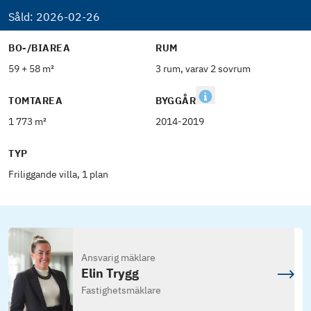
Såld:
2026-02-26
BO-/BIAREA
RUM
59 + 58 m²
3 rum, varav 2 sovrum
TOMTAREA
BYGGÅR
1 773 m²
2014-2019
TYP
Friliggande villa, 1 plan
Ansvarig mäklare
Elin Trygg
Fastighetsmäklare