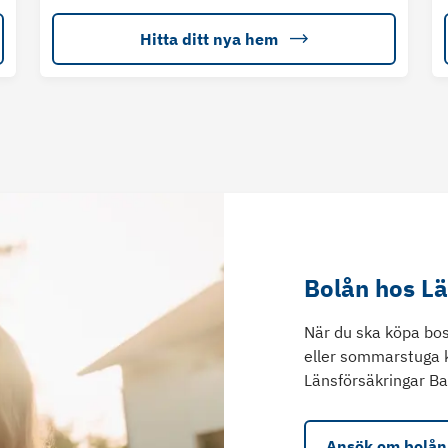
Hitta ditt nya hem
Bolån hos L
När du ska köpa bos
eller sommarstuga 
Länsförsäkringar Ba
Ansök om bolån