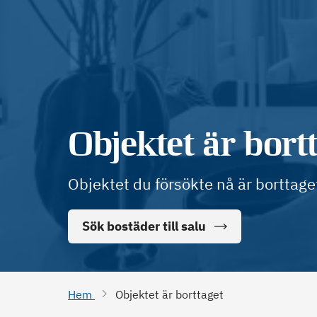
Objektet är bort
Objektet du försökte nå är borttage
Sök bostäder till salu
Hem
Objektet är borttaget