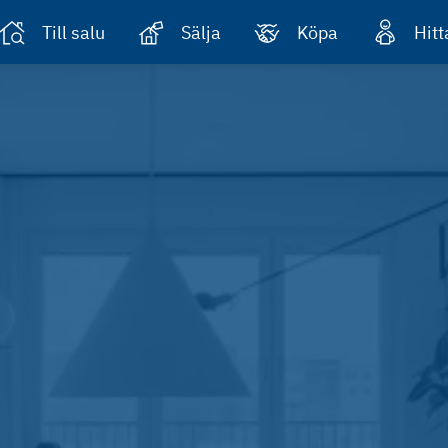
Till salu
Sälja
Köpa
Hit