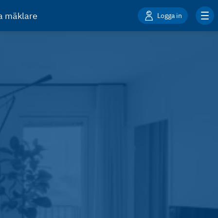
ta mäklare
Logga in