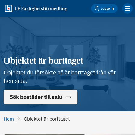
Logga in
Objektet är borttaget
Objektet du försökte nå är borttaget från vår
hemsida.
Sök bostäder till salu
Hem
Objektet är borttaget