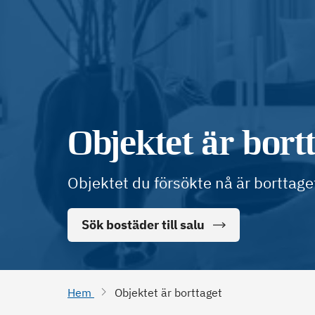
Objektet är bort
Objektet du försökte nå är borttage
Sök bostäder till salu
Hem
Objektet är borttaget