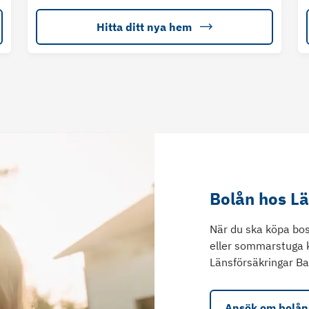
Hitta ditt nya hem
Bolån hos L
När du ska köpa bos
eller sommarstuga 
Länsförsäkringar Ba
Ansök om bolån