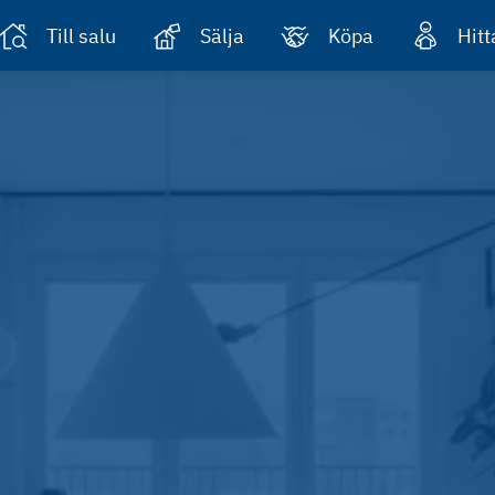
Till salu
Sälja
Köpa
Hit