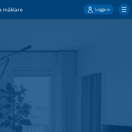
ta mäklare
Logga in