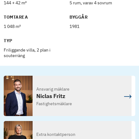
144 + 42 m²
5 rum, varav 4 sovrum
TOMTAREA
BYGGÅR
1 048 m²
1981
TYP
Friliggande villa, 2 plan i
souterräng
Ansvarig mäklare
Niclas Fritz
Fastighetsmäklare
Extra kontaktperson