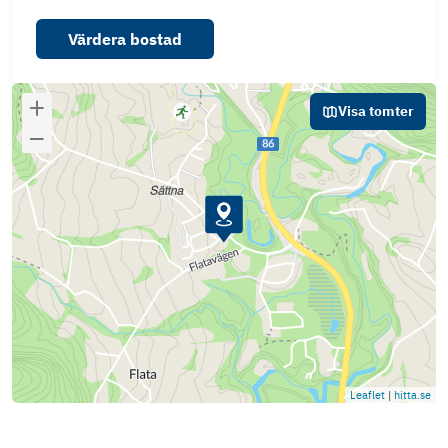
Värdera bostad
Visa tomter
Leaflet
|
hitta.se