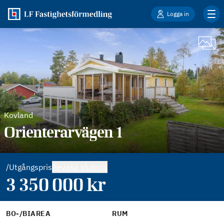
Logga in
Kovland
Orienterarvägen 1
/Utgångspris
Bevaka slutpris
3 350 000
kr
BO-/BIAREA
RUM