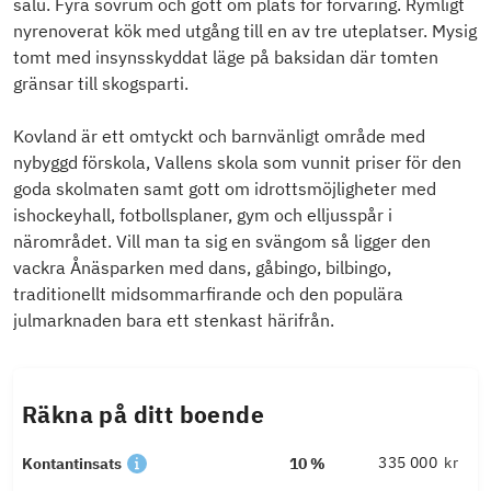
salu. Fyra sovrum och gott om plats för förvaring. Rymligt
nyrenoverat kök med utgång till en av tre uteplatser. Mysig
tomt med insynsskyddat läge på baksidan där tomten
gränsar till skogsparti.
Kovland är ett omtyckt och barnvänligt område med
nybyggd förskola, Vallens skola som vunnit priser för den
goda skolmaten samt gott om idrottsmöjligheter med
ishockeyhall, fotbollsplaner, gym och elljusspår i
närområdet. Vill man ta sig en svängom så ligger den
vackra Ånäsparken med dans, gåbingo, bilbingo,
traditionellt midsommarfirande och den populära
julmarknaden bara ett stenkast härifrån.
Räkna på ditt boende
kr
Kontantinsats
10 %