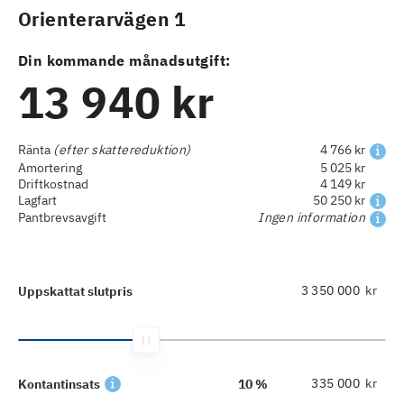
Orienterarvägen 1
Din kommande månadsutgift:
13 940 kr
Ränta
(efter skattereduktion)
4 766 kr
Amortering
5 025 kr
Driftkostnad
4 149 kr
Lagfart
50 250 kr
Pantbrevsavgift
Ingen information
kr
Uppskattat slutpris
kr
Kontantinsats
10 %