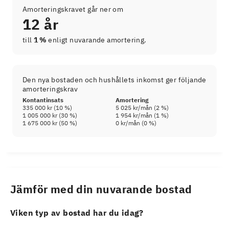
Amorteringskravet går ner om
12 år
till
1 %
enligt nuvarande amortering.
Den nya bostaden och hushållets inkomst ger följande
amorteringskrav
Kontantinsats
Amortering
335 000 kr
(
10
%)
5 025 kr
/mån (
2
%)
1 005 000 kr
(
30
%)
1 954 kr
/mån (
1
%)
1 675 000 kr
(
50
%)
0 kr
/mån (
0
%)
Jämför med din nuvarande bostad
Viken typ av bostad har du idag?