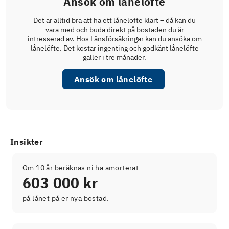
Ansök om lånelöfte
Det är alltid bra att ha ett lånelöfte klart – då kan du
vara med och buda direkt på bostaden du är
intresserad av. Hos Länsförsäkringar kan du ansöka om
lånelöfte. Det kostar ingenting och godkänt lånelöfte
gäller i tre månader.
Ansök om lånelöfte
Insikter
Om 10 år beräknas ni ha amorterat
603 000 kr
på lånet på er nya bostad.