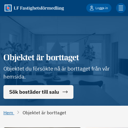
Logga in
Objektet är borttaget
Objektet du försökte nå är borttaget från vår
hemsida.
Sök bostäder till salu
Hem
Objektet är borttaget