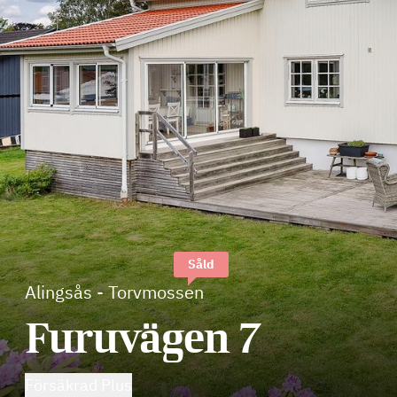
Såld
Alingsås
-
Torvmossen
Furuvägen 7
Försäkrad Plus