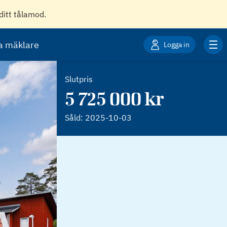
ditt tålamod.
ta mäklare
Logga in
Slutpris
5 725 000 kr
Såld:
2025-10-03