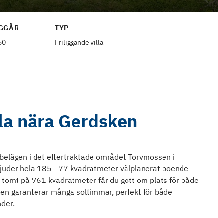
GGÅR
TYP
50
Friliggande villa
lla nära Gerdsken
a belägen i det eftertraktade området Torvmossen i
rbjuder hela 185+ 77 kvadratmeter välplanerat boende
 tomt på 761 kvadratmeter får du gott om plats för både
sen garanterar många soltimmar, perfekt för både
nder.