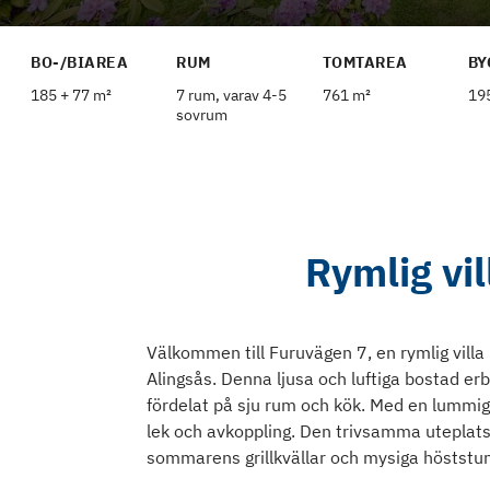
BO-/BIAREA
RUM
TOMTAREA
BY
185 + 77 m²
7 rum, varav 4-5
761 m²
19
sovrum
Rymlig vi
Välkommen till Furuvägen 7, en rymlig vill
Alingsås. Denna ljusa och luftiga bostad e
fördelat på sju rum och kök. Med en lummig
lek och avkoppling. Den trivsamma uteplat
sommarens grillkvällar och mysiga höststu