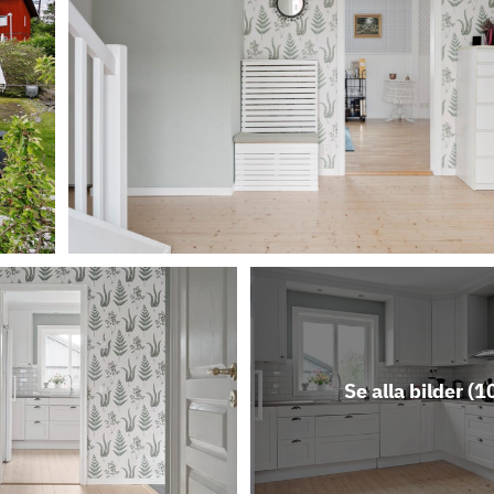
Se alla bilder (
1