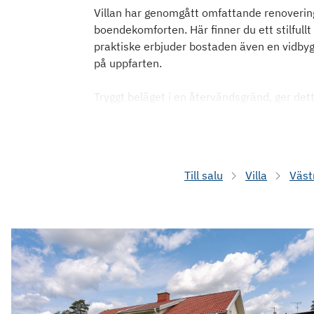
Villan har genomgått omfattande renoverin
boendekomforten. Här finner du ett stilful
praktiske erbjuder bostaden även en vidbyggd
på uppfarten.
Tryggt beläget i en återvändsgränd, ger det
Till salu
Villa
Väst