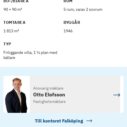
BO-/BIAREA
RUM
90 + 90 m²
5 rum, varav 2 sovrum
TOMTAREA
BYGGÅR
1 813 m²
1946
TYP
Friliggande villa, 1 ½ plan med
källare
Ansvarig mäklare
Otto Elofsson
Fastighetsmäklare
Till kontoret
Falköping