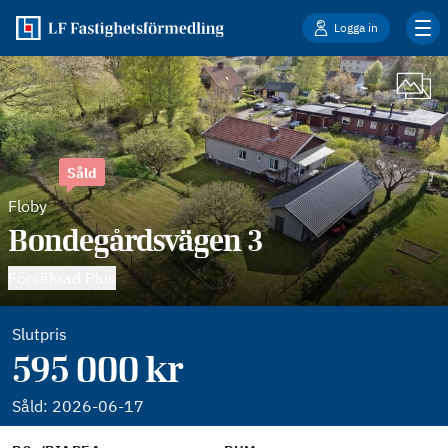
Logga in
Såld
Floby
Bondegårdsvägen 3
Försäkrad Plus
Slutpris
595 000 kr
Såld:
2026-06-17