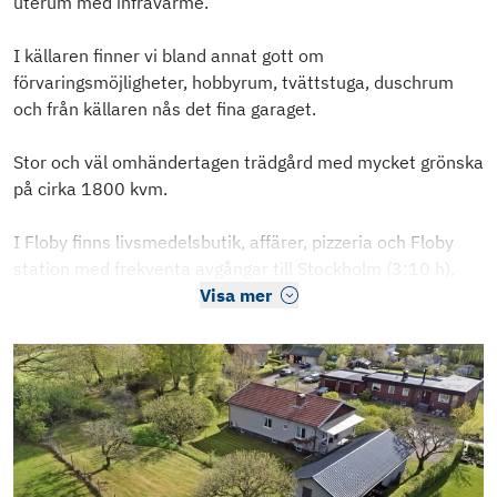
uterum med infravärme.
I källaren finner vi bland annat gott om
förvaringsmöjligheter, hobbyrum, tvättstuga, duschrum
och från källaren nås det fina garaget.
Stor och väl omhändertagen trädgård med mycket grönska
på cirka 1800 kvm.
I Floby finns livsmedelsbutik, affärer, pizzeria och Floby
station med frekventa avgångar till Stockholm (3:10 h),
Visa mer