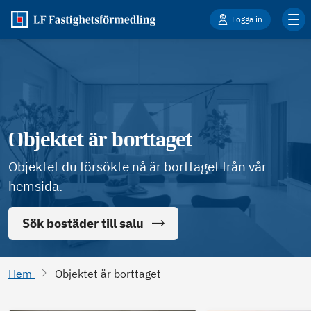
Logga in
Objektet är borttaget
Objektet du försökte nå är borttaget från vår
hemsida.
Sök bostäder till salu
Hem
Objektet är borttaget