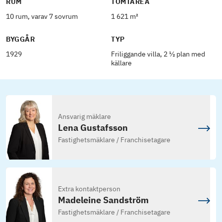
RUM
TOMTAREA
10 rum, varav 7 sovrum
1 621 m²
BYGGÅR
TYP
1929
Friliggande villa, 2 ½ plan med
källare
Ansvarig mäklare
Lena Gustafsson
Fastighetsmäklare / Franchisetagare
Extra kontaktperson
Madeleine Sandström
Fastighetsmäklare / Franchisetagare