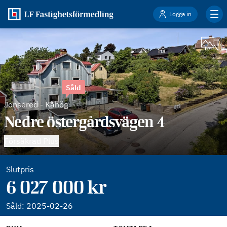
Logga in
Såld
Jonsered
-
Kåhög
Nedre östergårdsvägen 4
Försäkrad Plus
Slutpris
6 027 000 kr
Såld:
2025-02-26