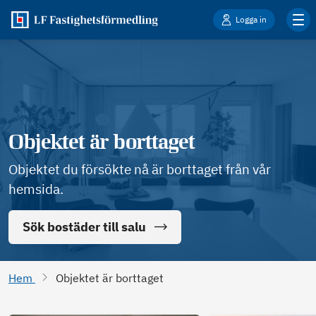
Logga in
Objektet är borttaget
Objektet du försökte nå är borttaget från vår
hemsida.
Sök bostäder till salu
Hem
Objektet är borttaget