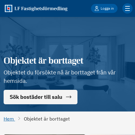
Logga in
Objektet är borttaget
Objektet du försökte nå är borttaget från vår
hemsida.
Sök bostäder till salu
Hem
Objektet är borttaget