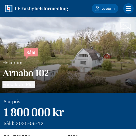
Logga in
Såld
Hökerum
Arnabo 102
Försäkrad Plus
Slutpris
1 800 000 kr
Såld:
2025-06-12