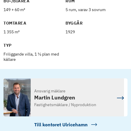
BO-/BIAREA
RUM
149 + 60 m²
5 rum, varav 3 sovrum
TOMTAREA
BYGGÅR
1 355 m²
1929
TYP
Friliggande villa, 1 ½ plan med
källare
Ansvarig mäklare
Martin Lundgren
Fastighetsmäklare / Nyproduktion
Till kontoret
Ulricehamn