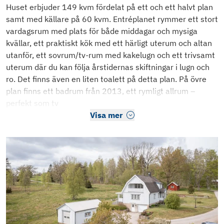
Huset erbjuder 149 kvm fördelat på ett och ett halvt plan
samt med källare på 60 kvm. Entréplanet rymmer ett stort
vardagsrum med plats för både middagar och mysiga
kvällar, ett praktiskt kök med ett härligt uterum och altan
utanför, ett sovrum/tv-rum med kakelugn och ett trivsamt
uterum där du kan följa årstidernas skiftningar i lugn och
ro. Det finns även en liten toalett på detta plan. På övre
plan finns ett badrum från 2013, ett rymligt allrum –
perfekt som tv
Visa mer