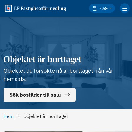
Logga in
Objektet är borttaget
Objektet du försökte nå är borttaget från vår
hemsida.
Sök bostäder till salu
Hem
Objektet är borttaget