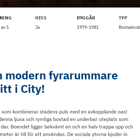
NING
HISS
BYGGÅR
TYP
 av 5
Ja
1979-1981
Bostadsrät
h modern fyrarummare
tt i City!
e som kombinerar stadens puls med en avkopplande oas!
 denna ljusa och rymliga bostad en underbar uteplats som
rdar. Boendet ligger bekvämt en och en halv trappa upp och
eter är till för att användas. De sociala ytorna bjuder in