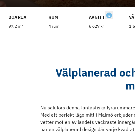
BOAREA
RUM
AVGIFT
VÅ
97,2 m²
4 rum
6 629 kr
1.5
Välplanerad oc
mi
Nu saluförs denna fantastiska fyrarummar
Med ett perfekt läge mitt i Malmö erbjuder
vetter mot en av landets vackraste innergå
har en välplanerad design där varje kvadratm