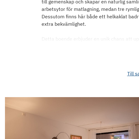
till gemenskap och skapar en naturlig samli
arbetsytor för matlagning, medan tre rymli
Dessutom finns här både ett helkaklat bad
extra bekvämlighet.
Detta boende erbjuder en unik chans att up
Till s