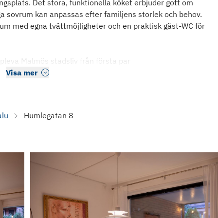
ngsplats. Det stora, funktionella köket erbjuder gott om
ga sovrum kan anpassas efter familjens storlek och behov.
rum med egna tvättmöjligheter och en praktisk gäst-WC för
pleva Malmös stadsliv från första par
Visa mer
alu
Humlegatan 8