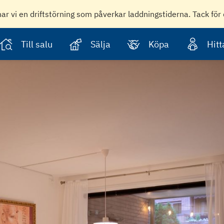
har vi en driftstörning som påverkar laddningstiderna. Tack för 
Till salu
Sälja
Köpa
Hit