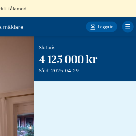
ditt tålamod.
ta mäklare
Logga in
Slutpris
4 125 000 kr
Såld:
2025-04-29