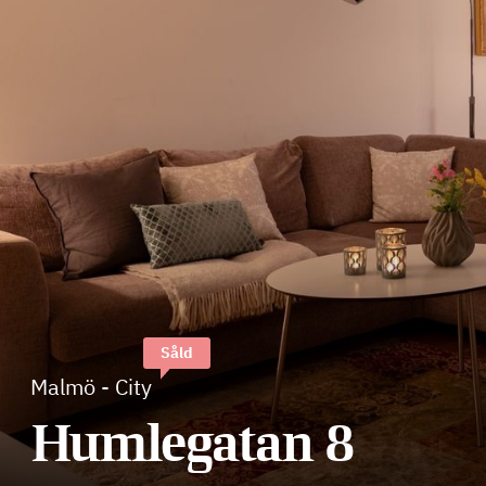
Såld
Malmö
-
City
Humlegatan 8