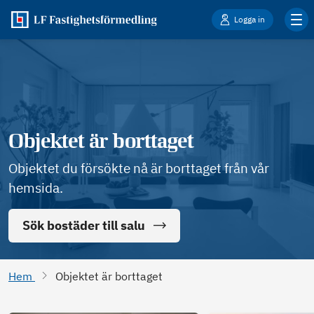
Logga in
Objektet är borttaget
Objektet du försökte nå är borttaget från vår
hemsida.
Sök bostäder till salu
Hem
Objektet är borttaget