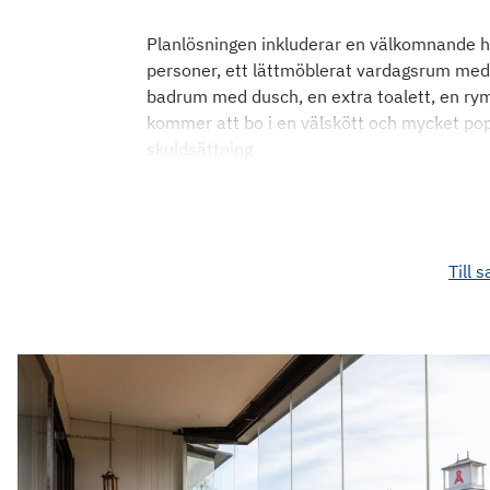
Planlösningen inkluderar en välkomnande hal
personer, ett lättmöblerat vardagsrum med 
badrum med dusch, en extra toalett, en rym
kommer att bo i en välskött och mycket pop
skuldsättning
Till s