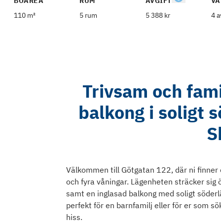
BOAREA
RUM
AVGIFT
VÅ
110 m²
5 rum
5 388 kr
4 a
Trivsam och fam
balkong i soligt s
S
Välkommen till Götgatan 122, där ni finner 
och fyra våningar. Lägenheten sträcker si
samt en inglasad balkong med soligt söder
perfekt för en barnfamilj eller för er som 
hiss.