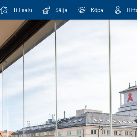
Till salu
Sälja
Köpa
Hit