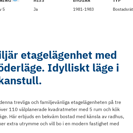
NING
HISS
BYGGÅR
TYP
v 5
Ja
1981-1983
Bostadsrät
iljär etagelägenhet med
öderläge. Idylliskt läge i
kanstull.
denna trevliga och familjevänliga etagelägenheten på tre
g över 110 välplanerade kvadratmeter med 5 rum och kök
läge. Här erbjuds en bekväm bostad med känsla av radhus,
söker extra utrymme och vill bo i en modern fastighet med