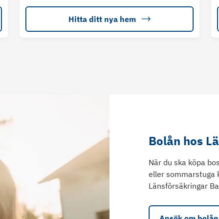
Hitta ditt nya hem
Bolån hos L
När du ska köpa bos
eller sommarstuga 
Länsförsäkringar Ba
Ansök om bolån