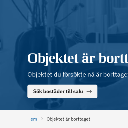
Objektet är bort
Objektet du försökte nå är borttage
Sök bostäder till salu
Hem
Objektet är borttaget