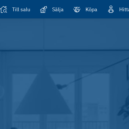
Till salu
Sälja
Köpa
Hit