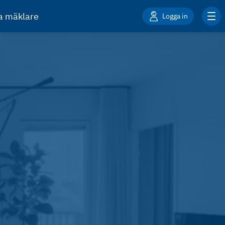
ta mäklare
Logga in