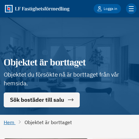
Logga in
Objektet är borttaget
Objektet du försökte nå är borttaget från vår
hemsida.
Sök bostäder till salu
Hem
Objektet är borttaget