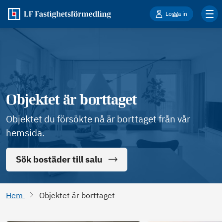
Logga in
Objektet är borttaget
Objektet du försökte nå är borttaget från vår
hemsida.
Sök bostäder till salu
Hem
Objektet är borttaget