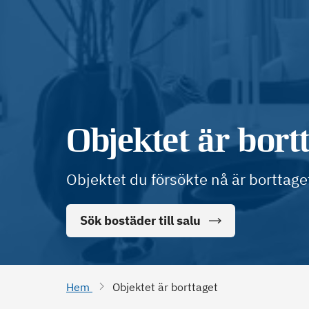
Objektet är bort
Objektet du försökte nå är borttage
Sök bostäder till salu
Hem
Objektet är borttaget