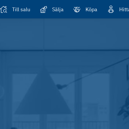
Till salu
Sälja
Köpa
Hit