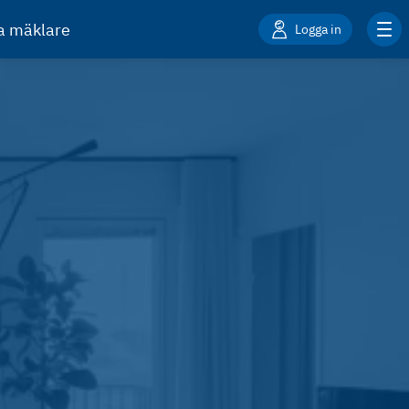
ta mäklare
Logga in