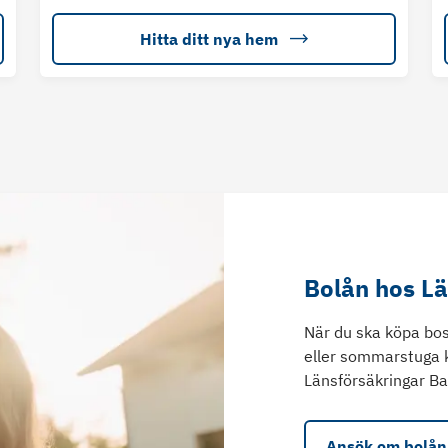
Hitta ditt nya hem
Bolån hos L
När du ska köpa bos
eller sommarstuga 
Länsförsäkringar Ba
Ansök om bolån