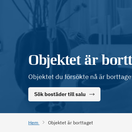
Objektet är bort
Objektet du försökte nå är borttage
Sök bostäder till salu
Hem
Objektet är borttaget