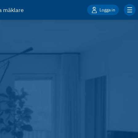
ta mäklare
Logga in