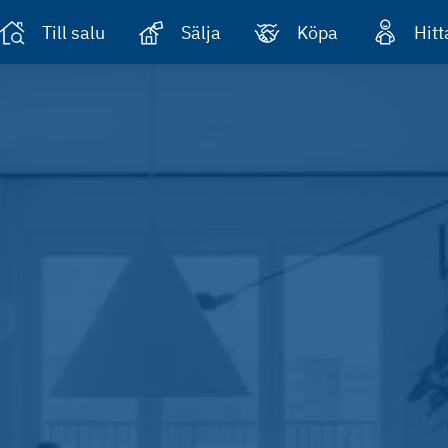
Till salu
Sälja
Köpa
Hit