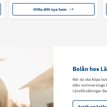
Hitta ditt nya hem
Bolån hos L
När du ska köpa bos
eller sommarstuga 
Länsförsäkringar Ba
Ansök om bolån