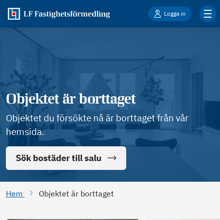
Logga in
Objektet är borttaget
Objektet du försökte nå är borttaget från vår
hemsida.
Sök bostäder till salu
Hem
Objektet är borttaget