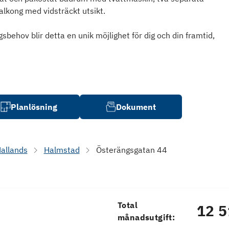
alkong med vidsträckt utsikt.
ehov blir detta en unik möjlighet för dig och din framtid,
Planlösning
Dokument
allands
Halmstad
Österängsgatan 44
Total
12 5
månadsutgift: