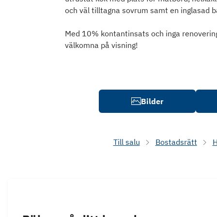
och väl tilltagna sovrum samt en inglasad b
Med 10% kontantinsats och inga renoveringsb
välkomna på visning!
Bilder
Till salu
Bostadsrätt
H