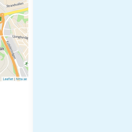
Leaflet
|
hitta.se