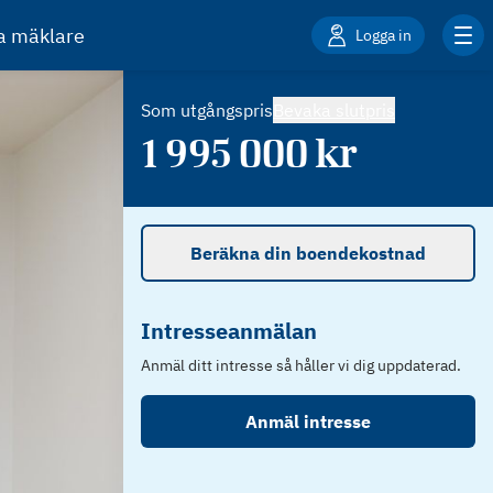
ta mäklare
Logga in
Som utgångspris
Bevaka slutpris
1 995 000
kr
Beräkna din boendekostnad
Intresseanmälan
Anmäl ditt intresse så håller vi dig uppdaterad.
Anmäl intresse