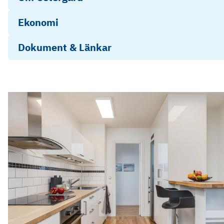
Ekonomi
Dokument & Länkar
Årsredovisning 2024
Energideklaration Österängsgatan
Objektsbeskrivning