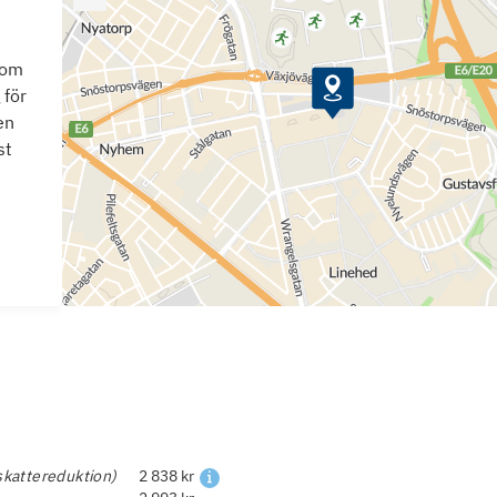
som
 för
en
st
skattereduktion)
2 838 kr