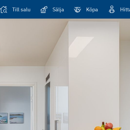
Till salu
Sälja
Köpa
Hit