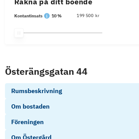
Räkna på ditt boende
kr
Kontantinsats
10 %
Österängsgatan 44
Rumsbeskrivning
Om bostaden
Föreningen
Om Östergård