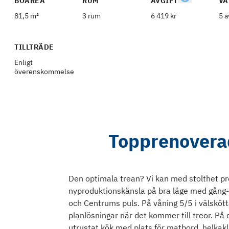
BOAREA
RUM
AVGIFT
VÅ
81,5 m²
3 rum
6 419 kr
5 a
TILLTRÄDE
Enligt
överenskommelse
Topprenoverad
Den optimala trean? Vi kan med stolthet p
nyproduktionskänsla på bra läge med gång- 
och Centrums puls. På våning 5/5 i välsköt
planlösningar när det kommer till treor. På 
utrustat kök med plats för matbord, helka