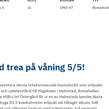
NING
HISS
BYGGÅR
TYP
v 5
Ja
1965-67
Bostadsrät
 trea på våning 5/5!
resentera denna totalrenoverade bostadsrätt som erbjuder
och cykelavstånd till Högskolan i Halmstad, Arenahallen
ta HSB:s brf Östergård får ni en av Halmstads kanske bästa
dryga 81,5 kvadratmeter erbjuds väl tilltaget allrum, fullt
klat och påkostat badrum med tvättmaskin, två separata