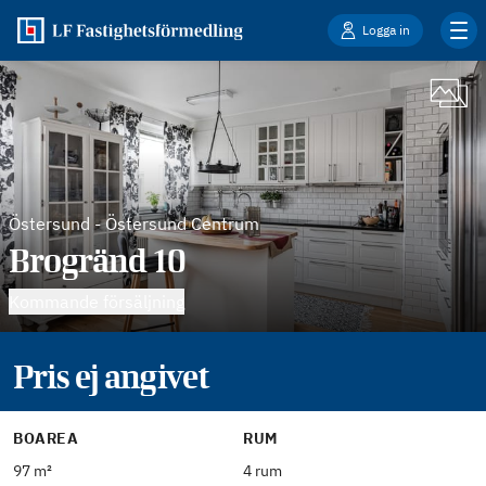
Logga in
Östersund
-
Östersund Centrum
Brogränd 10
Kommande försäljning
Pris ej angivet
BOAREA
RUM
97 m²
4 rum