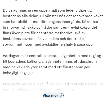
Du välkomnas in i en öppen hall som leder vidare till
bostadens alla delar. Till vänster nås det renoverade köket
som har utsikt ut mot föreningens innergårds. Köket har
bra förvaring i skåp och lådor samt en trevlig köksö, det
finns även plats för det större matbordet. Två av
bostadens sovrum nås via hallen och det tredje
sovrummet ligger med avskildhet en halv trappa upp.
Vardagsrum är centralt placerat i lägenheten med utgång
till bostadens balkong. I lägenheten finns ett duschrum
med helkaklade ytor samt med ett fönster som ger
behagligt dagsljus.
Med detta centrala läge når du allt vad centrala Östersund
har att erbjuda på bara någon minut. Sam
Visa mer