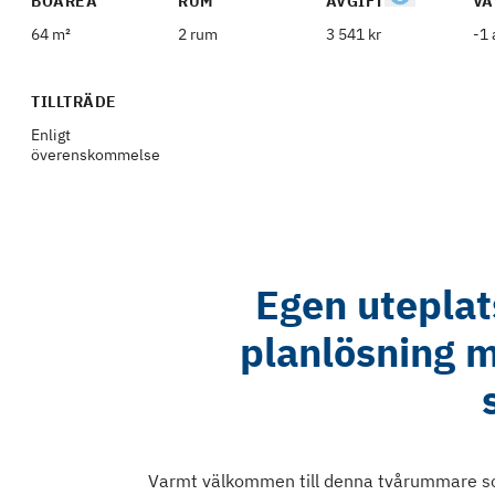
BOAREA
RUM
AVGIFT
VÅ
64 m²
2 rum
3 541 kr
-1 
TILLTRÄDE
Enligt
överenskommelse
Egen uteplats
planlösning me
Varmt välkommen till denna tvårummare som