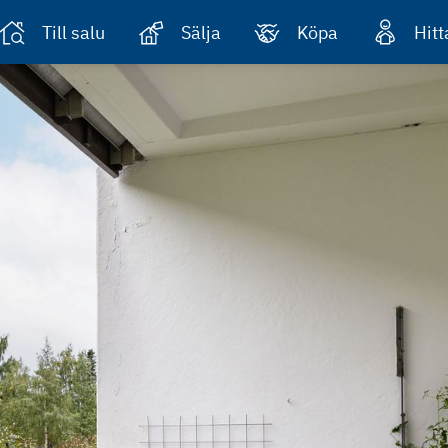
Till salu
Sälja
Köpa
Hit