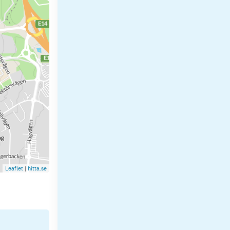
Leaflet
|
hitta.se