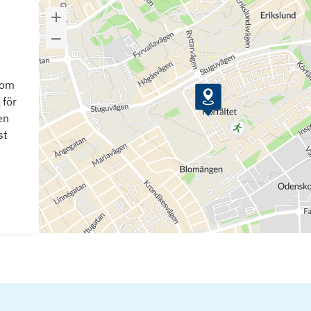
som
 för
en
st