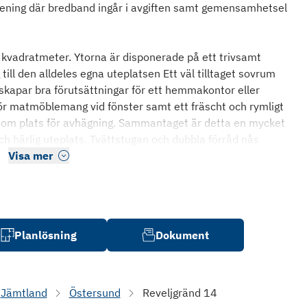
 förening där bredband ingår i avgiften samt gemensamhetsel
kvadratmeter. Ytorna är disponerade på ett trivsamt
ill den alldeles egna uteplatsen Ett väl tilltaget sovrum
skapar bra förutsättningar för ett hemmakontor eller
för matmöblemang vid fönster samt ett fräscht och rymligt
t om plats för avhägning. Sammantaget är detta en mycket
ch härlig uteplats. Tvättstugan och dubbla förråd nås
Visa mer
Planlösning
Dokument
Jämtland
Östersund
Reveljgränd 14