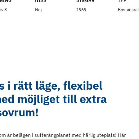
NING
HISS
BYGGÅR
TYP
av 3
Nej
1969
Bostadsrät
 i rätt läge, flexibel
d möjliget till extra
sovrum!
 är belägen i sutterängplanet med härlig uteplats! Här