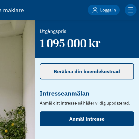
ta mäklare
Logga in
Utgångspris
1 095 000
kr
Beräkna din boendekostnad
Intresseanmälan
Anmäl ditt intresse så håller vi dig uppdaterad.
Anmäl intresse