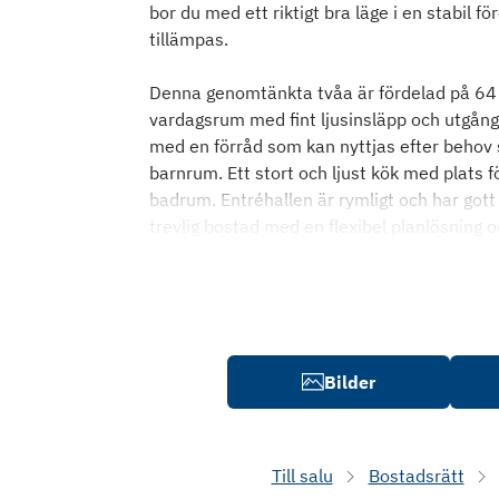
bor du med ett riktigt bra läge i en stabil
tillämpas.
Denna genomtänkta tvåa är fördelad på 64 
vardagsrum med fint ljusinsläpp och utgång t
med en förråd som kan nyttjas efter behov 
barnrum. Ett stort och ljust kök med plats 
badrum. Entréhallen är rymligt och har got
trevlig bostad med en flexibel planlösning o
Bilder
Till salu
Bostadsrätt