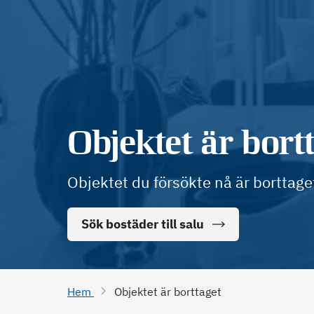
Objektet är bort
Objektet du försökte nå är borttage
Sök bostäder till salu
Hem
Objektet är borttaget