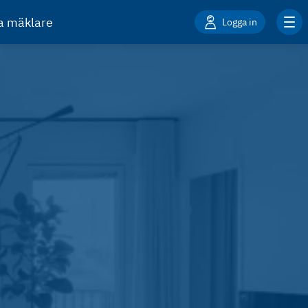
ta mäklare
Logga in