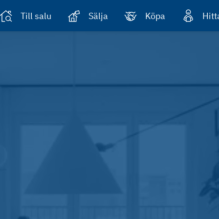
Till salu
Sälja
Köpa
Hit