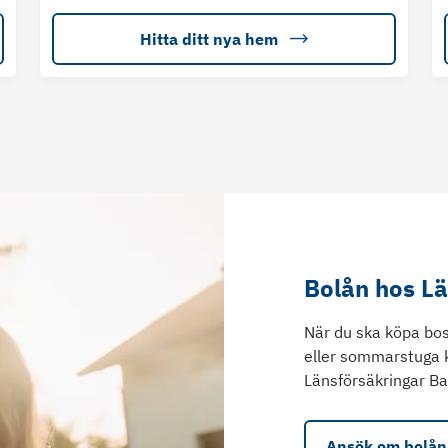
Hitta ditt nya hem
Bolån hos L
När du ska köpa bos
eller sommarstuga 
Länsförsäkringar Ba
Ansök om bolån