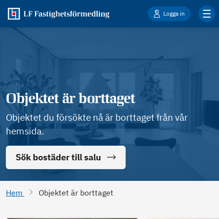
Logga in
Objektet är borttaget
Objektet du försökte nå är borttaget från vår
hemsida.
Sök bostäder till salu
Hem
Objektet är borttaget