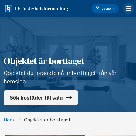
Logga in
Objektet är borttaget
Objektet du försökte nå är borttaget från vår
hemsida.
Sök bostäder till salu
Hem
Objektet är borttaget