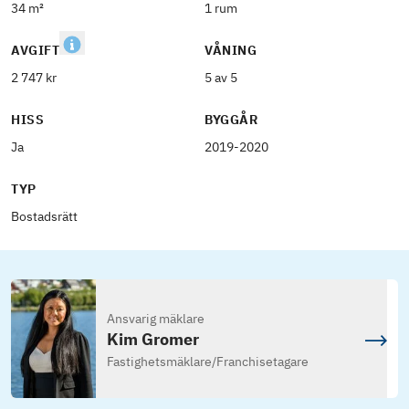
34 m²
1 rum
AVGIFT
VÅNING
2 747 kr
5 av 5
HISS
BYGGÅR
Ja
2019-2020
TYP
Bostadsrätt
Ansvarig mäklare
Kim Gromer
Fastighetsmäklare
/
Franchisetagare