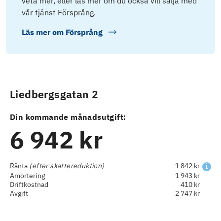
veta mer, eller läs mer om du också vill sälja med
vår tjänst Försprång.
Läs mer om
Försprång
Liedbergsgatan 2
Din kommande månadsutgift:
6 942 kr
Ränta
(efter skattereduktion)
1 842 kr
Amortering
1 943 kr
Driftkostnad
410 kr
Avgift
2 747 kr