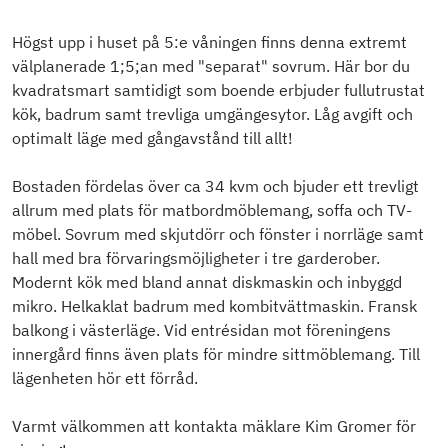
Högst upp i huset på 5:e våningen finns denna extremt
välplanerade 1;5;an med "separat" sovrum. Här bor du
kvadratsmart samtidigt som boende erbjuder fullutrustat
kök, badrum samt trevliga umgängesytor. Låg avgift och
optimalt läge med gångavstånd till allt!
Bostaden fördelas över ca 34 kvm och bjuder ett trevligt
allrum med plats för matbordmöblemang, soffa och TV-
möbel. Sovrum med skjutdörr och fönster i norrläge samt
hall med bra förvaringsmöjligheter i tre garderober.
Modernt kök med bland annat diskmaskin och inbyggd
mikro. Helkaklat badrum med kombitvättmaskin. Fransk
balkong i västerläge. Vid entrésidan mot föreningens
innergård finns även plats för mindre sittmöblemang. Till
lägenheten hör ett förråd.
Varmt välkommen att kontakta mäklare Kim Gromer för