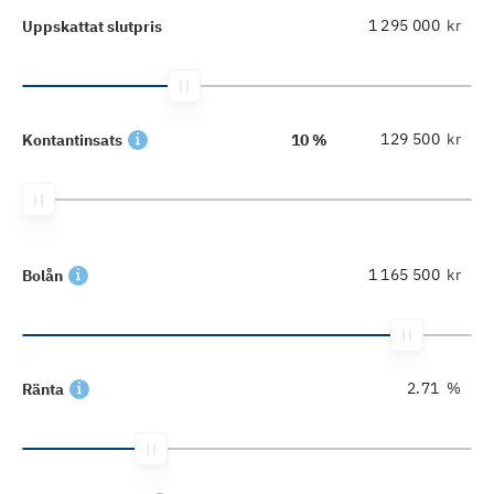
kr
Uppskattat slutpris
kr
Kontantinsats
10 %
kr
Bolån
%
Ränta