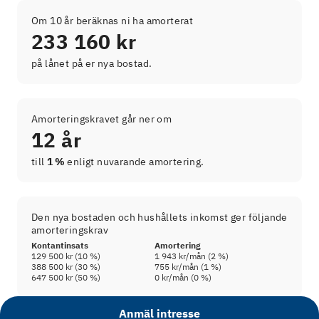
Om 10 år beräknas ni ha amorterat
233 160 kr
på lånet på er nya bostad.
Amorteringskravet går ner om
12 år
till
1 %
enligt nuvarande amortering.
Den nya bostaden och hushållets inkomst ger följande
amorteringskrav
Kontantinsats
Amortering
129 500 kr
(
10
%)
1 943 kr
/mån (
2
%)
388 500 kr
(
30
%)
755 kr
/mån (
1
%)
647 500 kr
(
50
%)
0 kr
/mån (
0
%)
Anmäl intresse