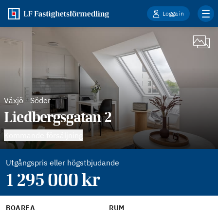
Logga in
Växjö
-
Söder
Liedbergsgatan 2
Kommande försäljning
Utgångspris eller högstbjudande
1 295 000
kr
BOAREA
RUM