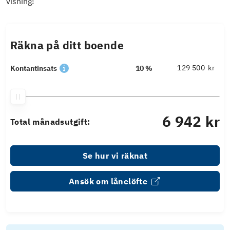
visning!
Räkna på ditt boende
kr
Kontantinsats
10 %
6 942 kr
Total månadsutgift:
Se hur vi räknat
Ansök om lånelöfte