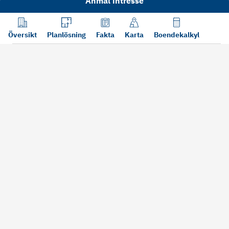
Anmäl intresse
Översikt
Planlösning
Fakta
Karta
Boendekalkyl
Läs mer
Bra att tänka på vid köp
Sälj din bosta