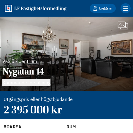
Logga in
Växjö
-
Centrum
Nygatan 14
Kommande försäljning
Utgångspris eller högstbjudande
2 395 000
kr
BOAREA
RUM