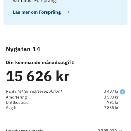
vår tjänst Försprång.
Läs mer om
Försprång
Nygatan 14
Din kommande månadsutgift:
15 626 kr
Ränta
(efter skattereduktion)
3 407 kr
Amortering
3 593 kr
Driftkostnad
791 kr
Avgift
7 835 kr
kr
Uppskattat slutpris