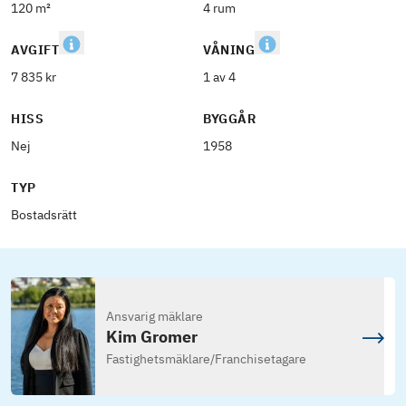
120 m²
4 rum
AVGIFT
VÅNING
7 835 kr
1 av 4
HISS
BYGGÅR
Nej
1958
TYP
Bostadsrätt
Ansvarig mäklare
Kim Gromer
Fastighetsmäklare
/
Franchisetagare