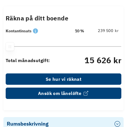
Räkna på ditt boende
kr
Kontantinsats
10 %
15 626 kr
Total månadsutgift:
Se hur vi räknat
Ansök om lånelöfte
Rumsbeskrivning