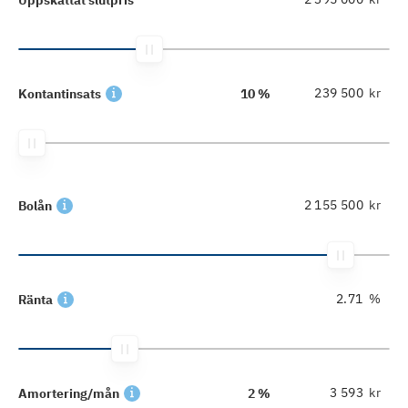
kr
Kontantinsats
10 %
kr
Bolån
%
Ränta
kr
Amortering/mån
2 %