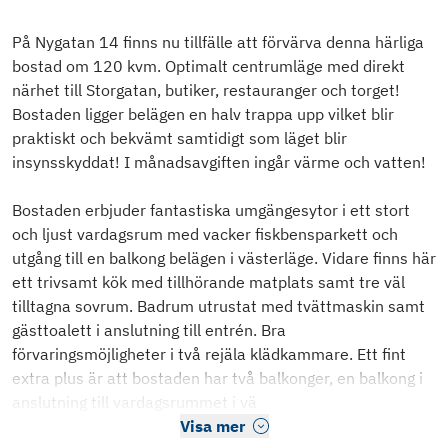
På Nygatan 14 finns nu tillfälle att förvärva denna härliga
bostad om 120 kvm. Optimalt centrumläge med direkt
närhet till Storgatan, butiker, restauranger och torget!
Bostaden ligger belägen en halv trappa upp vilket blir
praktiskt och bekvämt samtidigt som läget blir
insynsskyddat! I månadsavgiften ingår värme och vatten!
Bostaden erbjuder fantastiska umgängesytor i ett stort
och ljust vardagsrum med vacker fiskbensparkett och
utgång till en balkong belägen i västerläge. Vidare finns här
ett trivsamt kök med tillhörande matplats samt tre väl
tilltagna sovrum. Badrum utrustat med tvättmaskin samt
gästtoalett i anslutning till entrén. Bra
förvaringsmöjligheter i två rejäla klädkammare. Ett fint
extra plus är att bostaden har två balkonger, en balkong i
anslutning till vardagsrummet i vä
Visa mer