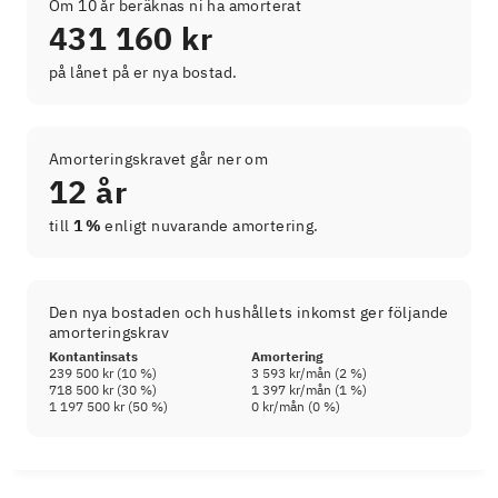
Om 10 år beräknas ni ha amorterat
431 160 kr
på lånet på er nya bostad.
Amorteringskravet går ner om
12 år
till
1 %
enligt nuvarande amortering.
Den nya bostaden och hushållets inkomst ger följande
amorteringskrav
Kontantinsats
Amortering
239 500 kr
(
10
%)
3 593 kr
/mån (
2
%)
718 500 kr
(
30
%)
1 397 kr
/mån (
1
%)
1 197 500 kr
(
50
%)
0 kr
/mån (
0
%)