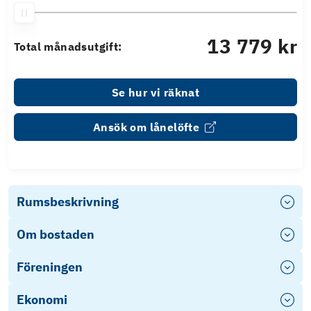
13 779 kr
Total månadsutgift:
Se hur vi räknat
Ansök om lånelöfte
Rumsbeskrivning
Om bostaden
Föreningen
Ekonomi