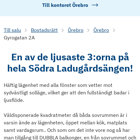
Till kontoret
Örebro
Till salu
Bostadsrätt
Örebro
Örebro
Gyrogatan 2A
En av de ljusaste 3:orna på
hela Södra Ladugårdsängen!
Häftig lägenhet med alla fönster som vetter mot
sydvästligt solläge, vilket ger att den fullständigt badar i
ljusflöde.
Väldisponerade kvadratmeter då båda sovrummen är i
varsin ände av lägenheten, öppet mellan kök, matplats
samt vardagsrum.. Och som om det inte vore nog så har
man tillgång till DUBBLA balkonger, en från sovrummet och