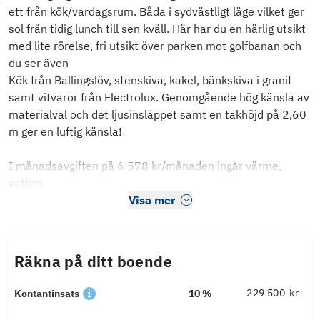
ett från kök/vardagsrum. Båda i sydvästligt läge vilket ger
sol från tidig lunch till sen kväll. Här har du en härlig utsikt
med lite rörelse, fri utsikt över parken mot golfbanan och
du ser även
Kök från Ballingslöv, stenskiva, kakel, bänkskiva i granit
samt vitvaror från Electrolux. Genomgående hög känsla av
materialval och det ljusinsläppet samt en takhöjd på 2,60
m ger en luftig känsla!
I månadsavgiften på 6 578 kr/månaden ingår värme,
vatten,
Visa mer
Räkna på ditt boende
kr
Kontantinsats
10 %