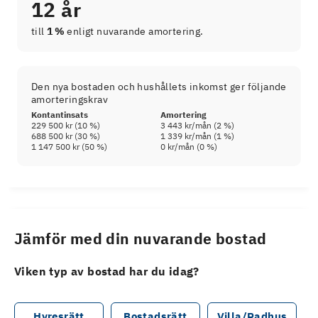
12 år
till
1 %
enligt nuvarande amortering.
Den nya bostaden och hushållets inkomst ger följande
amorteringskrav
Kontantinsats
Amortering
229 500 kr
(
10
%)
3 443 kr
/mån (
2
%)
688 500 kr
(
30
%)
1 339 kr
/mån (
1
%)
1 147 500 kr
(
50
%)
0 kr
/mån (
0
%)
Jämför med din nuvarande bostad
Viken typ av bostad har du idag?
Hyresrätt
Bostadsrätt
Villa/Radhus