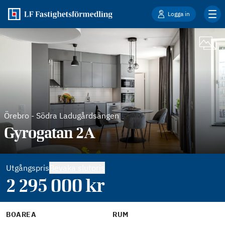
Logga in
Örebro
-
Södra Ladugårdsängen
Gyrogatan 2A
Utgångspris
Bevaka slutpris
2 295 000
kr
BOAREA
RUM