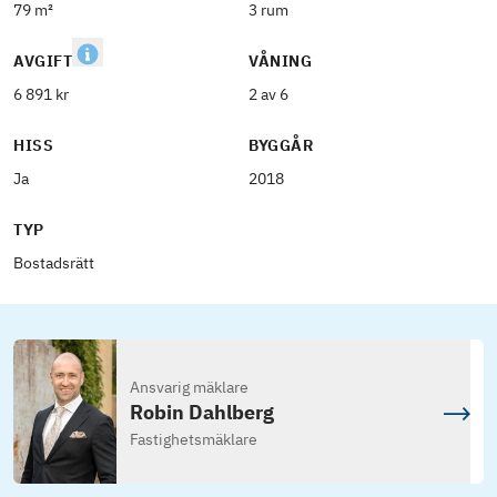
79 m²
3 rum
AVGIFT
VÅNING
6 891 kr
2 av 6
HISS
BYGGÅR
Ja
2018
TYP
Bostadsrätt
Ansvarig mäklare
Robin Dahlberg
Fastighetsmäklare