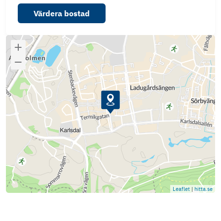
Värdera bostad
Leaflet
|
hitta.se