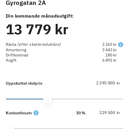
Gyrogatan 2A
Din kommande månadsutgift:
13 779 kr
Ränta
(efter skattereduktion)
3 265 kr
Amortering
3 443 kr
Driftkostnad
180 kr
Avgift
6 891 kr
kr
Uppskattat slutpris
kr
Kontantinsats
10 %