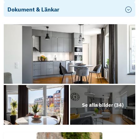
Dokument & Länkar
Energideklaration Brf Flygaren, Gyrogatan 2A-
C, Termikgatan 43, 45 A-D
Årsredovisning Brf Flygaren i Örebro -24
Stadgar-2025
Objektsbeskrivning
Se alla bilder (
34
)