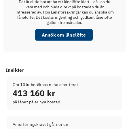
Det är alltid bra att ha ett lånelöfte klart – då kan du
vara med och buda direkt på bostaden du är
intresserad av. Hos Länsförsäkringar kan du ansöka om
lånelöfte. Det kostar ingenting och godkänt lånelöfte
gäller i tre månader.
Ansök om lånelöfte
Insikter
Om 10 år beräknas ni ha amorterat
413 160 kr
på lånet på er nya bostad.
Amorteringskravet går ner om