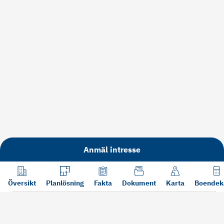
Anmäl intresse
Översikt
Planlösning
Fakta
Dokument
Karta
Boendek