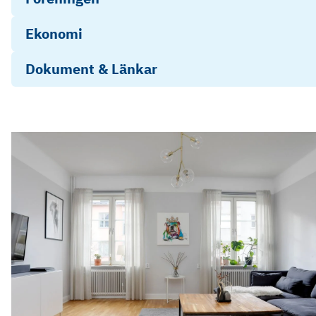
Ekonomi
Dokument & Länkar
Frågelista - bilaga överlåtelseavtal
Objektsbeskrivning