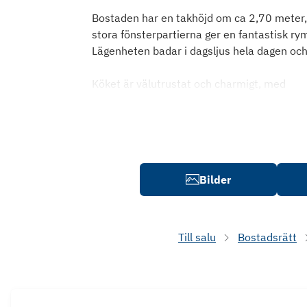
Bostaden har en takhöjd om ca 2,70 meter,
stora fönsterpartierna ger en fantastisk rym
Lägenheten badar i dagsljus hela dagen och
Köket är välutrustat och charmigt, med
Bilder
Till salu
Bostadsrätt