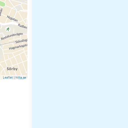
Leaflet
|
hitta.se