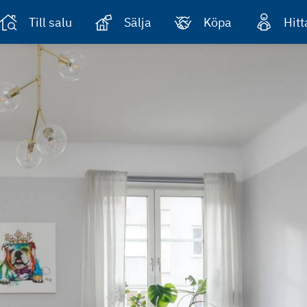
Till salu
Sälja
Köpa
Hit