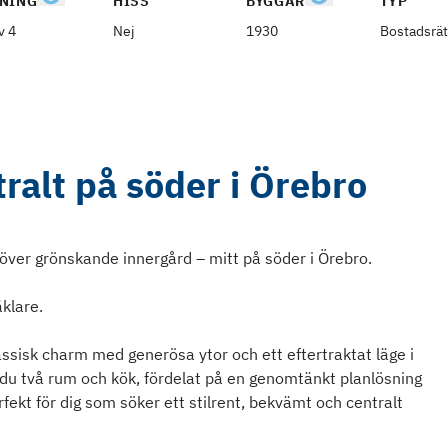
NING
HISS
BYGGÅR
TYP
v 4
Nej
1930
Bostadsrät
ralt på söder i Örebro
över grönskande innergård – mitt på söder i Örebro.
klare.
sisk charm med generösa ytor och ett eftertraktat läge i
 du två rum och kök, fördelat på en genomtänkt planlösning
fekt för dig som söker ett stilrent, bekvämt och centralt