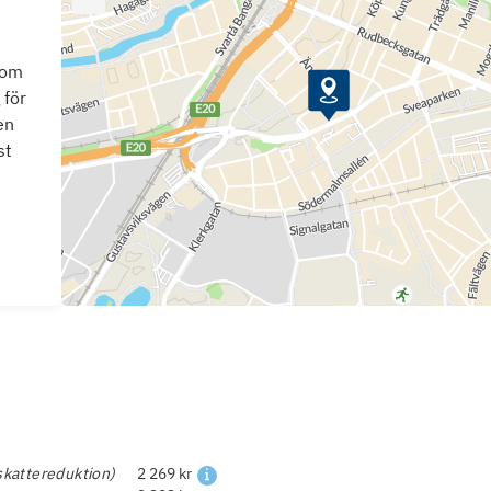
som
 för
en
st
skattereduktion)
2 269 kr