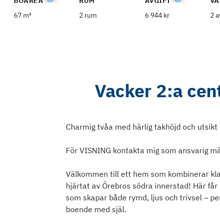
BOAREA
RUM
AVGIFT
VÅ
67 m²
2 rum
6 944 kr
2 a
Vacker 2:a cent
Charmig tvåa med härlig takhöjd och utsikt 
För VISNING kontakta mig som ansvarig mä
Välkommen till ett hem som kombinerar klas
hjärtat av Örebros södra innerstad! Här får
som skapar både rymd, ljus och trivsel – per
boende med själ.