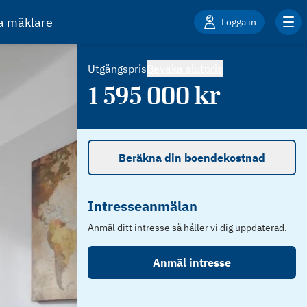
ta mäklare
Logga in
Utgångspris
Bevaka slutpris
1 595 000
kr
Beräkna din boendekostnad
Intresseanmälan
Anmäl ditt intresse så håller vi dig uppdaterad.
Anmäl intresse