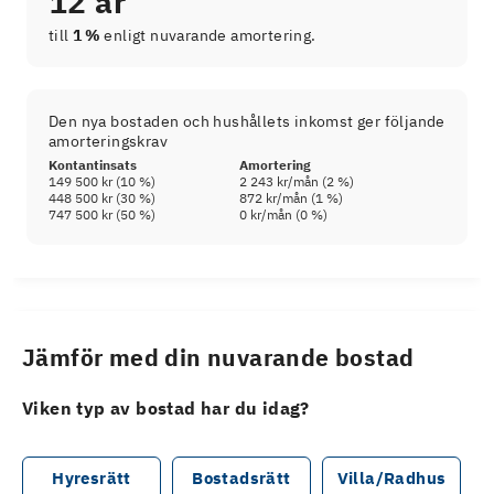
12 år
till
1 %
enligt nuvarande amortering.
Den nya bostaden och hushållets inkomst ger följande
amorteringskrav
Kontantinsats
Amortering
149 500 kr
(
10
%)
2 243 kr
/mån (
2
%)
448 500 kr
(
30
%)
872 kr
/mån (
1
%)
747 500 kr
(
50
%)
0 kr
/mån (
0
%)
Jämför med din nuvarande bostad
Viken typ av bostad har du idag?
Hyresrätt
Bostadsrätt
Villa/Radhus