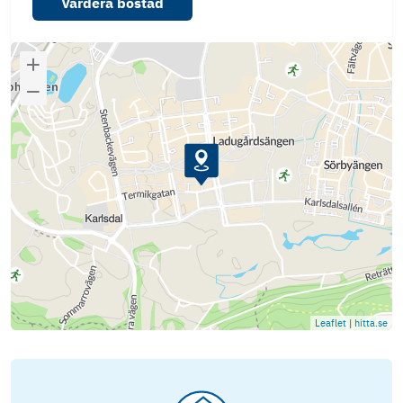
Värdera bostad
Leaflet
|
hitta.se