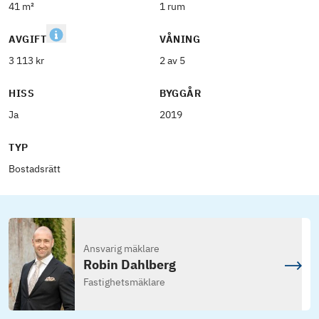
41 m²
1 rum
AVGIFT
VÅNING
3 113 kr
2 av 5
HISS
BYGGÅR
Ja
2019
TYP
Bostadsrätt
Ansvarig mäklare
Robin Dahlberg
Fastighetsmäklare