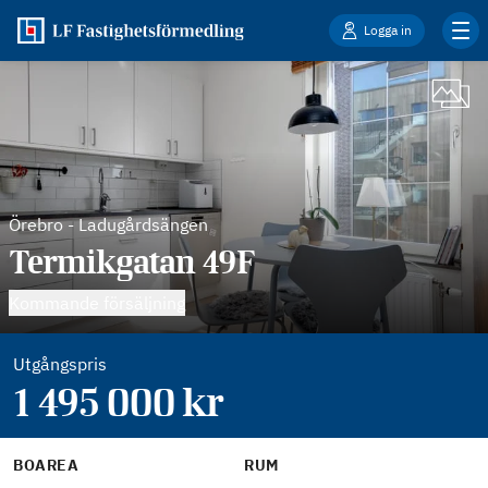
Logga in
Örebro
-
Ladugårdsängen
Termikgatan 49F
Kommande försäljning
Utgångspris
1 495 000
kr
BOAREA
RUM