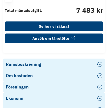
7 483 kr
Total månadsutgift:
Se hur vi räknat
Ansök om lånelöfte
Rumsbeskrivning
Om bostaden
Föreningen
Ekonomi