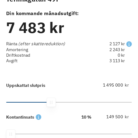
Din kommande månadsutgift:
7 483 kr
Ränta
(efter skattereduktion)
2 127 kr
Amortering
2 243 kr
Driftkostnad
0 kr
Avgift
3 113 kr
kr
Uppskattat slutpris
kr
Kontantinsats
10 %