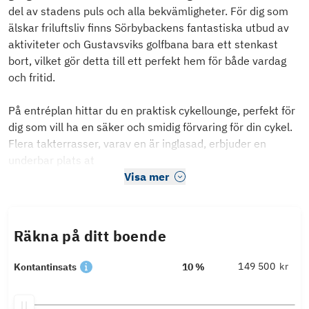
del av stadens puls och alla bekvämligheter. För dig som
älskar friluftsliv finns Sörbybackens fantastiska utbud av
aktiviteter och Gustavsviks golfbana bara ett stenkast
bort, vilket gör detta till ett perfekt hem för både vardag
och fritid.
På entréplan hittar du en praktisk cykellounge, perfekt för
dig som vill ha en säker och smidig förvaring för din cykel.
Flera takterrasser, varav en är inglasad, erbjuder en
underbar plats at
Visa mer
Räkna på ditt boende
kr
Kontantinsats
10 %