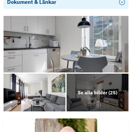
Dokument & Länkar
Objektsbeskrivning
Se alla bilder (
25
)