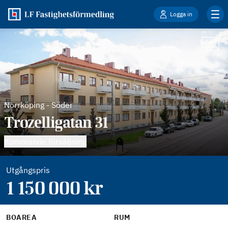
Logga in
Norrköping
-
Söder
Trozelligatan 31
Kommande försäljning
Utgångspris
1 150 000
kr
BOAREA
RUM