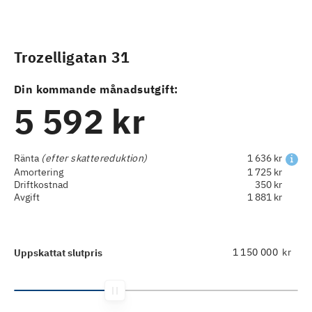
Trozelligatan 31
Din kommande månadsutgift:
5 592 kr
Ränta
(efter skattereduktion)
1 636 kr
Amortering
1 725 kr
Driftkostnad
350 kr
Avgift
1 881 kr
kr
Uppskattat slutpris