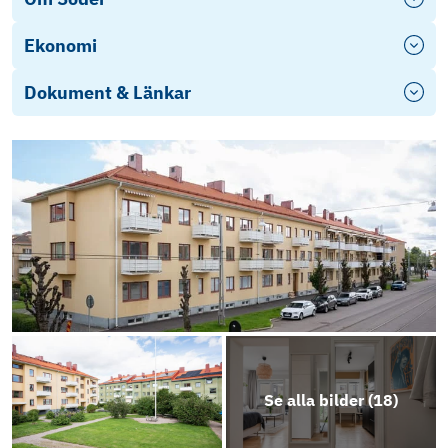
Ekonomi
Dokument & Länkar
Energideklaration
Stadgar
Därför måste mäklaren ställa frågor
Årsredovisning 2024
Erbjudande LF Bank
Se alla bilder (
18
)
Objektsbeskrivning