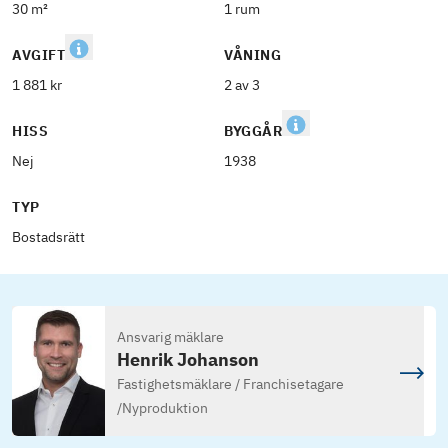
30 m²
1 rum
AVGIFT
VÅNING
1 881 kr
2 av 3
HISS
BYGGÅR
Nej
1938
TYP
Bostadsrätt
Ansvarig mäklare
Henrik Johanson
Fastighetsmäklare / Franchisetagare
/
Nyproduktion