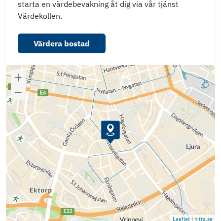
starta en värdebevakning åt dig via vår tjänst
Värdekollen.
Värdera bostad
Leaflet
|
hitta.se