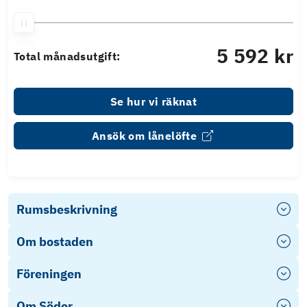
5 592 kr
Total månadsutgift:
Se hur vi räknat
Ansök om lånelöfte
Rumsbeskrivning
Om bostaden
Föreningen
Om Söder