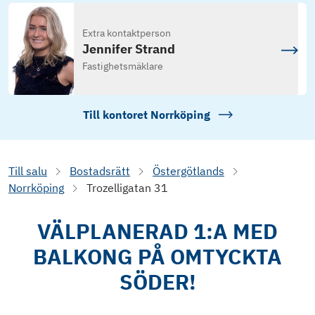
Extra kontaktperson
Jennifer Strand
Fastighetsmäklare
Till kontoret
Norrköping
Till salu
Bostadsrätt
Östergötlands
Norrköping
Trozelligatan 31
VÄLPLANERAD 1:A MED
BALKONG PÅ OMTYCKTA
SÖDER!