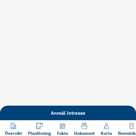
Anmäl intresse
Översikt
Planlösning
Fakta
Dokument
Karta
Boendek