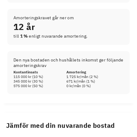
Amorteringskravet går ner om
12 år
till
1 %
enligt nuvarande amortering.
Den nya bostaden och hushållets inkomst ger följande
amorteringskrav
Kontantinsats
Amortering
115 000 kr
(
10
%)
1 725 kr
/mån (
2
%)
345 000 kr
(
30
%)
671 kr
/mån (
1
%)
575 000 kr
(
50
%)
0 kr
/mån (
0
%)
Jämför med din nuvarande bostad