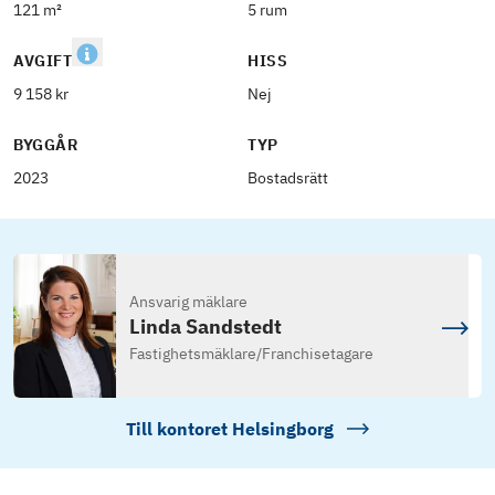
121 m²
5 rum
AVGIFT
HISS
9 158 kr
Nej
BYGGÅR
TYP
2023
Bostadsrätt
Ansvarig mäklare
Linda Sandstedt
Fastighetsmäklare
/
Franchisetagare
Till kontoret
Helsingborg