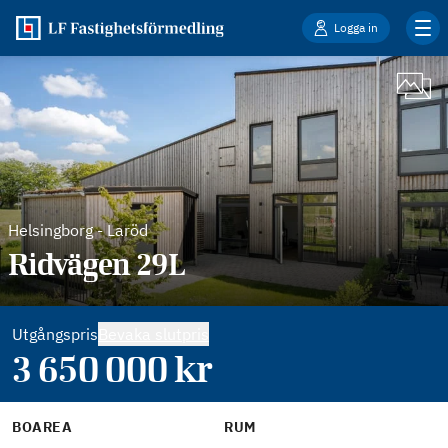
Logga in
Helsingborg
-
Laröd
Ridvägen 29L
Utgångspris
Bevaka slutpris
3 650 000
kr
BOAREA
RUM