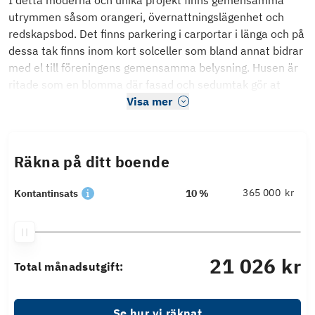
I detta moderna och unika projekt finns gemensamma
utrymmen såsom orangeri, övernattningslägenhet och
redskapsbod. Det finns parkering i carportar i länga och på
dessa tak finns inom kort solceller som bland annat bidrar
med el till föreningens gemensamma belysning. Husen är
ritade som en blomma där fasad och sedumtak gör at
Visa mer
Räkna på ditt boende
kr
Kontantinsats
10 %
21 026 kr
Total månadsutgift:
Se hur vi räknat