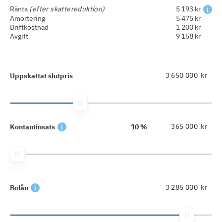
Ränta
(efter skattereduktion)
5 193 kr
Amortering
5 475 kr
Driftkostnad
1 200 kr
Avgift
9 158 kr
kr
Uppskattat slutpris
kr
Kontantinsats
10 %
kr
Bolån