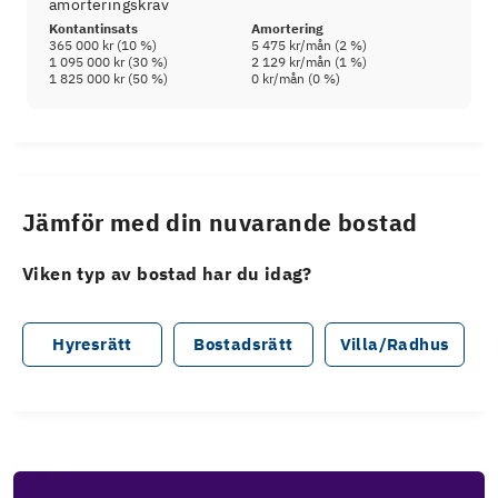
amorteringskrav
Kontantinsats
Amortering
365 000 kr
(
10
%)
5 475 kr
/mån (
2
%)
1 095 000 kr
(
30
%)
2 129 kr
/mån (
1
%)
1 825 000 kr
(
50
%)
0 kr
/mån (
0
%)
Jämför med din nuvarande bostad
Viken typ av bostad har du idag?
Hyresrätt
Bostadsrätt
Villa/Radhus