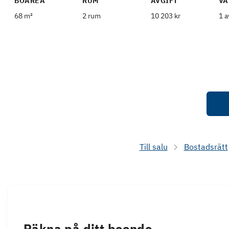
BOAREA
RUM
AVGIFT
VÅ
68 m²
2 rum
10 203 kr
1 a
Till salu
Bostadsrätt
Räkna på ditt boende