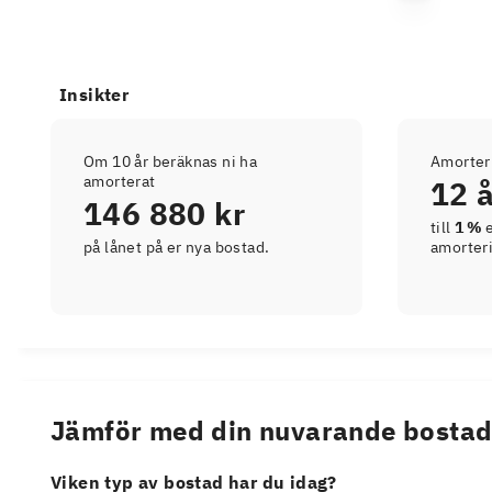
Insikter
Om 10 år beräknas ni ha
Amorter
amorterat
12 
146 880 kr
till
1 %
e
på lånet på er nya bostad.
amorter
Jämför med din nuvarande bosta
Viken typ av bostad har du idag?