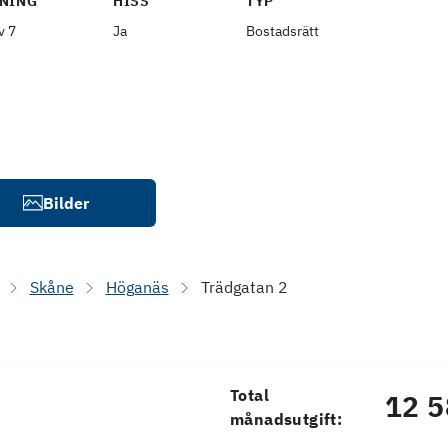
NING
HISS
TYP
v 7
Ja
Bostadsrätt
Bilder
Skåne
Höganäs
Trädgatan 2
Total
12 5
månadsutgift: