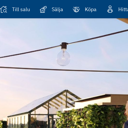
Till salu
Sälja
Köpa
Hit