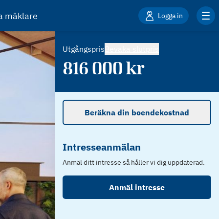
ta mäklare
Logga in
Utgångspris
Bevaka slutpris
816 000
kr
Beräkna din boendekostnad
Intresseanmälan
Anmäl ditt intresse så håller vi dig uppdaterad.
Anmäl intresse