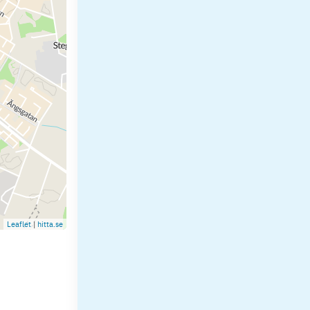
Leaflet
|
hitta.se