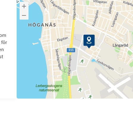
som
 för
en
st