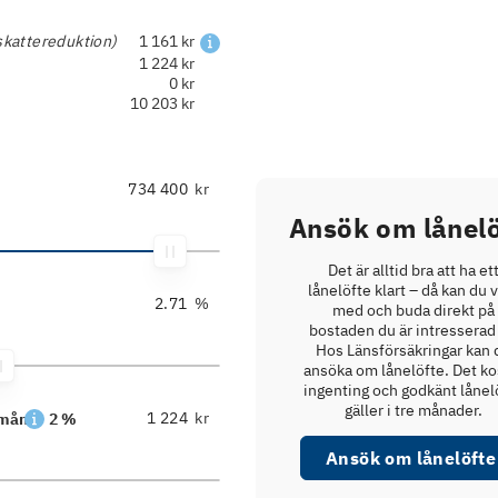
skattereduktion)
1 161 kr
1 224 kr
0 kr
10 203 kr
kr
Ansök om lånelö
Det är alltid bra att ha et
lånelöfte klart – då kan du 
%
med och buda direkt på
bostaden du är intresserad 
Hos Länsförsäkringar kan 
ansöka om lånelöfte. Det ko
ingenting och godkänt lånel
gäller i tre månader.
kr
/mån
2 %
Ansök om lånelöfte