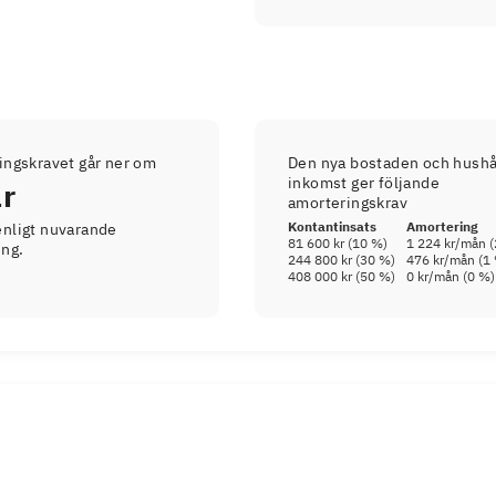
ingskravet går ner om
Den nya bostaden och hushå
inkomst ger följande
år
amorteringskrav
Kontantinsats
Amortering
nligt nuvarande
81 600 kr
(
10
%)
1 224 kr
/mån (
ing.
244 800 kr
(
30
%)
476 kr
/mån (
1
408 000 kr
(
50
%)
0 kr
/mån (
0
%)
d