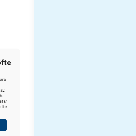
fte
t
vara
av.
du
star
öfte