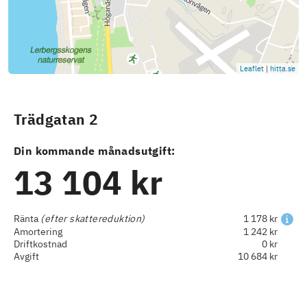
Leaflet
|
hitta.se
Trädgatan 2
Din kommande månadsutgift:
13 104 kr
Ränta
(efter skattereduktion)
1 178 kr
Amortering
1 242 kr
Driftkostnad
0 kr
Avgift
10 684 kr