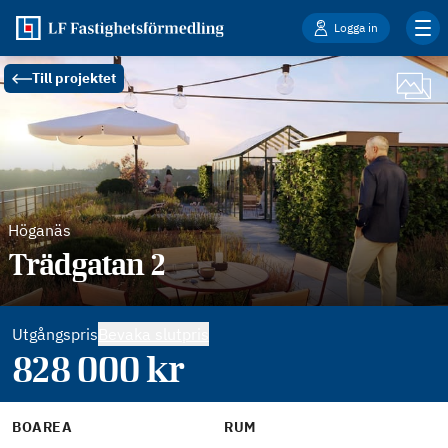
Logga in
Till projektet
Höganäs
Trädgatan 2
Utgångspris
Bevaka slutpris
828 000
kr
BOAREA
RUM