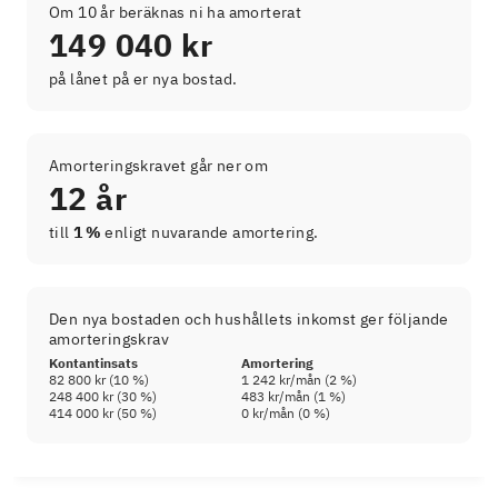
Om 10 år beräknas ni ha amorterat
149 040 kr
på lånet på er nya bostad.
Amorteringskravet går ner om
12 år
till
1 %
enligt nuvarande amortering.
Den nya bostaden och hushållets inkomst ger följande
amorteringskrav
Kontantinsats
Amortering
82 800 kr
(
10
%)
1 242 kr
/mån (
2
%)
248 400 kr
(
30
%)
483 kr
/mån (
1
%)
414 000 kr
(
50
%)
0 kr
/mån (
0
%)