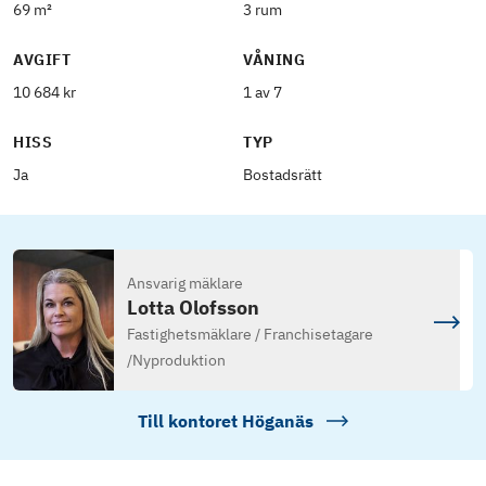
69 m²
3 rum
AVGIFT
VÅNING
10 684 kr
1 av 7
HISS
TYP
Ja
Bostadsrätt
Ansvarig mäklare
Lotta Olofsson
Fastighetsmäklare / Franchisetagare
/
Nyproduktion
Till kontoret
Höganäs