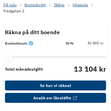
Till salu
Bostadsrätt
Skåne
Höganäs
Trädgatan 2
Räkna på ditt boende
kr
Kontantinsats
10 %
13 104 kr
Total månadsutgift:
Se hur vi räknat
Ansök om lånelöfte